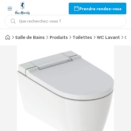
Prendre rendez-vous
Que recherchez-vous ?
Salle de Bains
Produits
Toilettes
WC Lavant
Ge