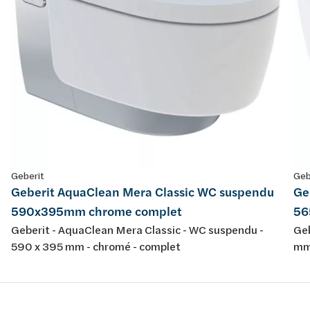
Geberit
Geb
Geberit AquaClean Mera Classic WC suspendu
Ge
590x395mm chrome complet
56
Geberit - AquaClean Mera Classic - WC suspendu -
Geb
590 x 395 mm - chromé - complet
mm 