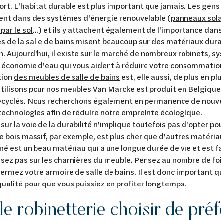
fort. L'habitat durable est plus important que jamais. Les gens
nt dans des systèmes d'énergie renouvelable (
panneaux sola
par le sol
...) et ils y attachent également de l'importance dans 
es de la salle de bains misent beaucoup sur des matériaux dura
n. Aujourd'hui, il existe sur le marché de nombreux robinets, 
à économie d'eau qui vous aident à réduire votre consommatio
tion
des meubles de salle de bains
est, elle aussi, de plus en plu
tilisons pour nos meubles Van Marcke est produit en Belgique
recyclés. Nous recherchons également en permanence de nouv
technologies afin de réduire notre empreinte écologique.
sur la voie de la durabilité n'implique toutefois pas d'opter po
e bois massif, par exemple, est plus cher que d'autres matéria
é est un beau matériau qui a une longue durée de vie et est fac
ez pas sur les charnières du meuble. Pensez au nombre de fo
fermez votre armoire de salle de bains. Il est donc important q
ualité pour que vous puissiez en profiter longtemps.
e robinetterie choisir de pré