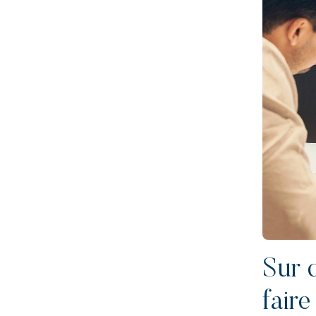
Sur q
fair