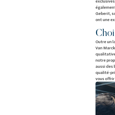
exclusive
également 
Geberit, s
ont une ex
Choi
Outre un 
Van Marcke
qualitativ
notre pro
aussi des 
qualité-pr
vous offri