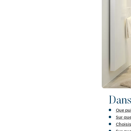
Dans 
Que pu
Sur que
Choisi
Sur que