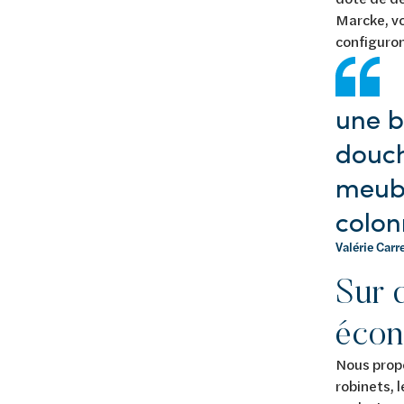
Marcke, vo
configuron
une b
douch
meubl
colon
Valérie Carr
Sur q
écon
Nous propo
robinets, 