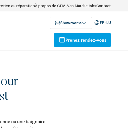
retien ou réparation
À propos de CFM-Van Marcke
Jobs
Contact
FR-LU
Showrooms
Prenez rendez-vous
pour
st
ienne ou une baignoire,