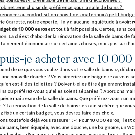
robinetterie choisir de préférence pour la salle de bains ?
 renoncer au confort si l'on choisit des matériaux à petit budg
ie Carrette, notre experte, il n'y a aucune inquiétude à avoir:
r
udget de 10 000 euros
est tout à fait possible. Certes, sans co
ion. La clé est d'aborder la rénovation de la salle de bains de f
tainement économiser sur certaines choses, mais pas sur d'au
puis-je acheter avec 10 000
end de ce que vous voulez dans votre salle de bains », déclare
une nouvelle douche ? Vous aimeriez une baignoire ou vous s
qu'en est-il des toilettes ? Doivent-elles être également insta
ains ou préférez-vous qu'elles soient séparées ? Abordons mai
 pièce maîtresse de la salle de bains. Que préférez-vous : un 
 ? La rénovation de la salle de bains sera aussi chère que vous
ez fixé un certain budget, vous devrez faire des choix.
ns toutefois déjà vous rassurer : « Pour 10 000 euros, il est d
e de bains, bien équipée, avec une douche, une baignoire, un 
ux lavabos, d'un miroir et d'une colonne avec des tiroirs. San