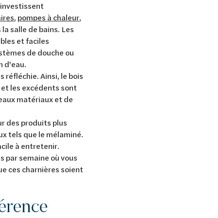
 investissent
ires
,
pompes à chaleur
,
la salle de bains. Les
bles et faciles
systèmes de douche ou
n d'eau.
s réfléchie. Ainsi, le bois
 et les excédents sont
eaux matériaux et de
ur des produits plus
ux tels que le mélaminé.
ile à entretenir.
is par semaine où vous
ue ces charnières soient
férence