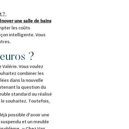
et ?
énover une salle de bains
mpter les coûts
açon intelligente. Vous
tres.
 euros ?
 Valérie. Vous voulez
ouhaitez combiner les
llées dans la nouvelle
ntenant la question du
meuble standard ou réalisé
 le souhaitez. Toutefois,
éjà possible d'avoir une
WC suspendu et un meuble
s problème. » Chez Van