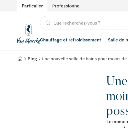
Particulier
Professionnel
Chauffage et refroidissement
Salle de 
Blog
Une nouvelle salle de bains pour moins de 
Chauffage
Produits
Énergies renouvelables
Adoucisseurs d’eau
Refroidissement
Conseils
Ventilation
Filtres à eau
Une 
Inspiration
Récupération de l'eau de pluie
moi
Styles
Smart Home
poss
Marques
Le moment 