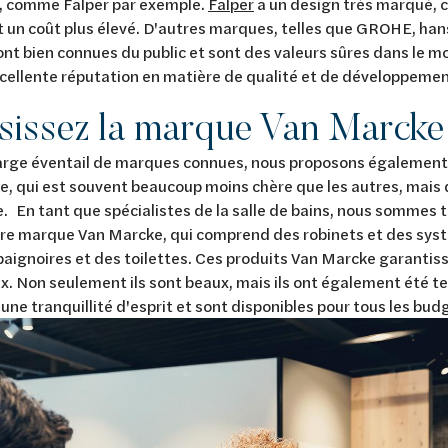
s, comme Falper par exemple.
Falper
a un design très marqué, c
un coût plus élevé. D'autres marques, telles que GROHE, han
ont bien connues du public et sont des valeurs sûres dans le m
cellente réputation en matière de qualité et de développemen
sissez la marque Van Marcke
large éventail de marques connues, nous proposons également
, qui est souvent beaucoup moins chère que les autres, mais 
e. En tant que spécialistes de la salle de bains, nous sommes tr
pre marque Van Marcke, qui comprend des robinets et des sys
baignoires et des toilettes. Ces produits Van Marcke garantis
ix. Non seulement ils sont beaux, mais ils ont également été te
r une tranquillité d'esprit et sont disponibles pour tous les bud