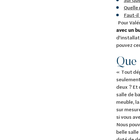
Quelle 
Faut-il
Pour Valér
avec un b
d'installat
pouvez cer
Que 
« Tout dép
seulement 
deux ? Et 
salle de b
meuble, la
sur mesure
si vous av
Nous pouvo
belle sall
doté de de