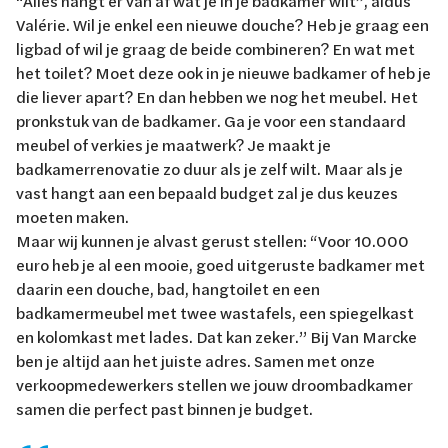
“Alles hangt er van af wat je in je badkamer wilt”, aldus
Valérie. Wil je enkel een nieuwe douche? Heb je graag een
ligbad of wil je graag de beide combineren? En wat met
het toilet? Moet deze ook in je nieuwe badkamer of heb je
die liever apart? En dan hebben we nog het meubel. Het
pronkstuk van de badkamer. Ga je voor een standaard
meubel of verkies je maatwerk? Je maakt je
badkamerrenovatie zo duur als je zelf wilt. Maar als je
vast hangt aan een bepaald budget zal je dus keuzes
moeten maken.
Maar wij kunnen je alvast gerust stellen: “Voor 10.000
euro heb je al een mooie, goed uitgeruste badkamer met
daarin een douche, bad, hangtoilet en een
badkamermeubel met twee wastafels, een spiegelkast
en kolomkast met lades. Dat kan zeker.” Bij Van Marcke
ben je altijd aan het juiste adres. Samen met onze
verkoopmedewerkers stellen we jouw droombadkamer
samen die perfect past binnen je budget.