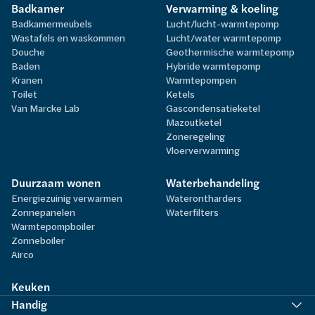
Badkamer
Verwarming & koeling
Badkamermeubels
Lucht/lucht-warmtepomp
Wastafels en waskommen
Lucht/water warmtepomp
Douche
Geothermische warmtepomp
Baden
Hybride warmtepomp
Kranen
Warmtepompen
Toilet
Ketels
Van Marcke Lab
Gascondensatieketel
Mazoutketel
Zoneregeling
Vloerverwarming
Duurzaam wonen
Waterbehandeling
Energiezuinig verwarmen
Waterontharders
Zonnepanelen
Waterfilters
Warmtepompboiler
Zonneboiler
Airco
Keuken
Handig