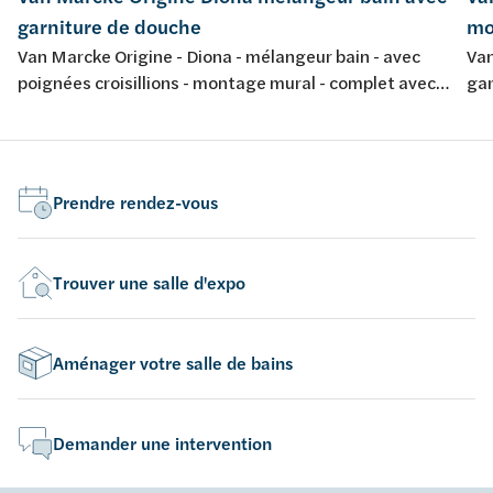
garniture de douche
mo
Van Marcke Origine - Diona - mélangeur bain - avec
Van
poignées croisillions - montage mural - complet avec
gar
garniture de douche - chromé
Prendre rendez-vous
Trouver une salle d'expo
Aménager votre salle de bains
Demander une intervention