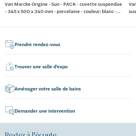
Van Marcke Origine - Sun - PACK - cuvette suspendue
Van
- 345 x 500 x 340 mm - porcelaine - couleur: blanc -
sus
avec abattant fin softclose et take-off
por
tak
Prendre rendez-vous
Trouver une salle d'expo
Aménager votre salle de bains
Demander une intervention
Restez à l'écoute