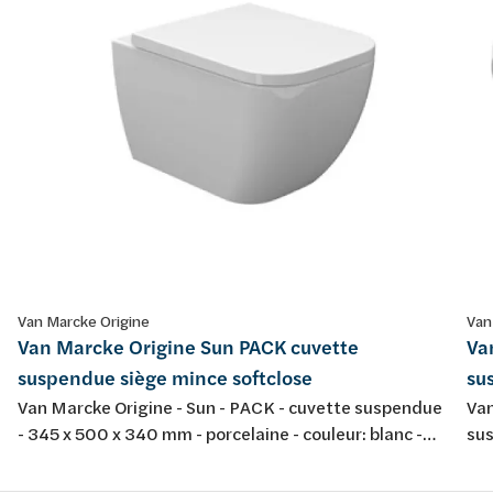
Van Marcke Origine
Van
Van Marcke Origine Sun PACK cuvette
Va
suspendue siège mince softclose
su
Van Marcke Origine - Sun - PACK - cuvette suspendue
Van
- 345 x 500 x 340 mm - porcelaine - couleur: blanc -
sus
avec abattant fin softclose et take-off
por
tak