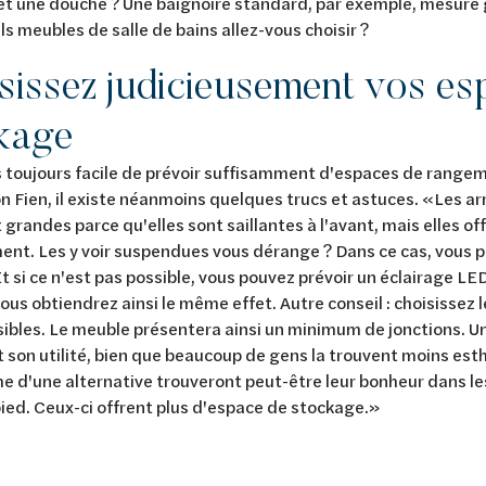
et une douche ? Une baignoire standard, par exemple, mesure
ls meubles de salle de bains allez-vous choisir ?
sissez judicieusement vos es
kage
as toujours facile de prévoir suffisamment d'espaces de rangem
on Fien, il existe néanmoins quelques trucs et astuces. «Les ar
 grandes parce qu'elles sont saillantes à l'avant, mais elles 
nt. Les y voir suspendues vous dérange ? Dans ce cas, vous p
Et si ce n'est pas possible, vous pouvez prévoir un éclairage LE
 Vous obtiendrez ainsi le même effet. Autre conseil : choisissez
sibles. Le meuble présentera ainsi un minimum de jonctions. U
son utilité, bien que beaucoup de gens la trouvent moins est
he d'une alternative trouveront peut-être leur bonheur dans l
ied. Ceux-ci offrent plus d'espace de stockage.»