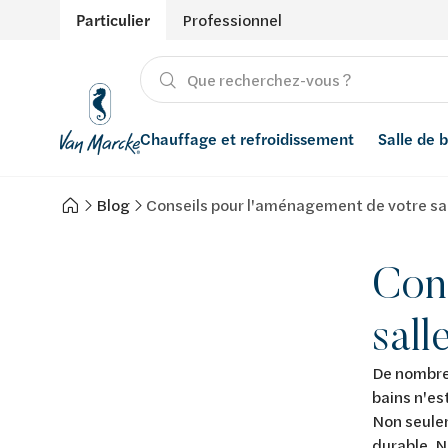
Particulier
Professionnel
Chauffage et refroidissement
Salle de 
Blog
Conseils pour l'aménagement de votre sal
Chauffage
Produits
Énergies renouvelables
Adoucisseurs d’eau
Refroidissement
Conseils
Ventilation
Filtres à eau
Con
Inspiration
Récupération de l'eau de pluie
sall
Styles
Smart Home
De nombreu
bains n'es
Marques
Non seulem
durable. N