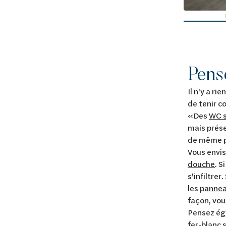
kast van Van Marcke
Pense
Il n'y a r
de tenir c
«Des
WC 
mais prése
de même p
Vous envis
douche
. S
s'infiltre
les
pannea
façon, vou
Pensez éga
fer-blanc 