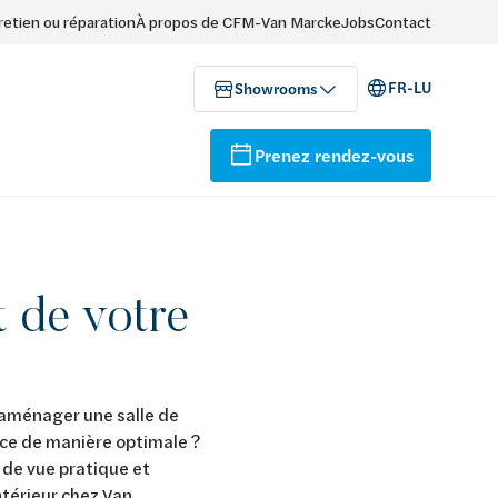
retien ou réparation
À propos de CFM-Van Marcke
Jobs
Contact
FR-LU
Showrooms
Prenez rendez-vous
 de votre
 aménager une salle de
ace de manière optimale ?
 de vue pratique et
ntérieur chez Van