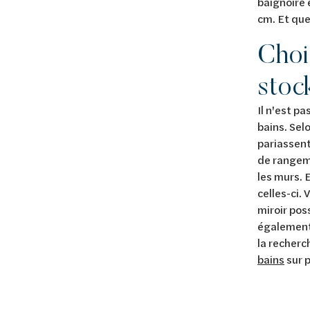
baignoire 
cm. Et que
Choi
stoc
Il n'est p
bains. Sel
pariassent
de rangeme
les murs. 
celles-ci.
miroir pos
également 
la recherc
bains
sur p