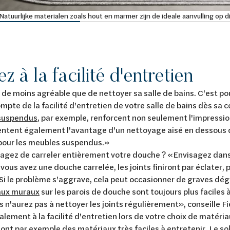
Natuurlijke materialen zoals hout en marmer zijn de ideale aanvulling op d
z à la facilité d'entretien
ien de moins agréable que de nettoyer sa salle de bains. C'est po
ompte de la facilité d'entretien de votre salle de bains dès sa
suspendus
, par exemple, renforcent non seulement l'impressio
ntent également l'avantage d'un nettoyage aisé en dessous de 
our les meubles suspendus.»
agez de carreler entièrement votre douche ? «Envisagez dans
i vous avez une douche carrelée, les joints finiront par éclater,
r. Si le problème s'aggrave, cela peut occasionner de graves dé
ux muraux
sur les parois de douche sont toujours plus faciles 
s n'aurez pas à nettoyer les joints régulièrement», conseille F
lement à la facilité d'entretien lors de votre choix de matéria
sont par exemple des matériaux très faciles à entretenir. Le sol