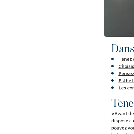
Dans 
Tenez 
Choisi
Pensez 
Esthéti
Les con
Tene
«Avant de 
disposez.
pouvez vou