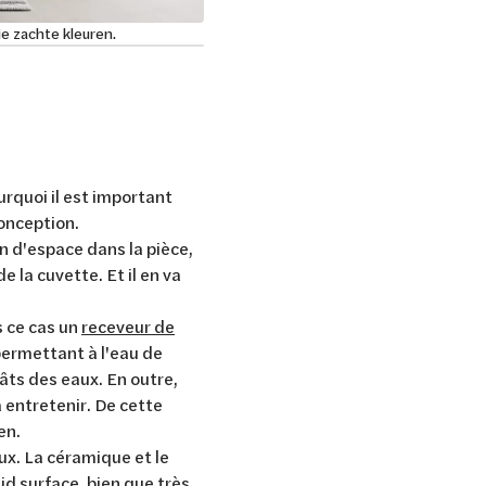
ie zachte kleuren.
fr-lu blo
urquoi il est important
 conception.
n d'espace dans la pièce,
la cuvette. Et il en va
 ce cas un
receveur de
 permettant à l'eau de
gâts des eaux. En outre,
à entretenir. De cette
ien.
ux. La céramique et le
id surface, bien que très