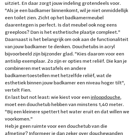
uitziet. En daar zorgt jouw indeling grotendeels voor.
"Als je een badkamer binnenkomt, wil je niet onmiddellijk
een toilet zien. Zicht op het badkamermeubel
daarentegen is perfect. Is dat meubel ook nog eens
greeploos? Dan is het esthetische plaatje compleet."
Daarnaast is het belangrijk om ook aan de functionaliteit
van jouw badkamer te denken. Douchetubs in acryl
bijvoorbeeld zijn bijzonder glad. "Kies daarom voor een
antislip exemplaar. Zo zijn er opties met reliëf. Die kan je
combineren met wastafels en andere
badkamertoestellen met hetzelfde reliëf, wat de
esthetiek binnen jouw badkamer een niveau hoger tilt",
vertelt Fien.
En last but not least: wie kiest voor een
inloopdouche
,
moet een douchetub hebben van minstens 1,40 meter.
"Bij een kleinere spettert het water eruit en dat willen we
voorkomen."
Heb je geen ruimte voor een douchetub van die
afmeting? Informeer je dan zeker over douchewanden