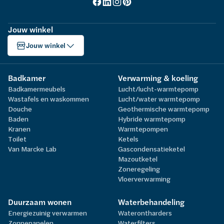
Jouw winkel
Jouw winkel
Badkamer
Verwarming & koeling
Badkamermeubels
Lucht/lucht-warmtepomp
Wastafels en waskommen
Lucht/water warmtepomp
Douche
Geothermische warmtepomp
Baden
Hybride warmtepomp
Kranen
Warmtepompen
Toilet
Ketels
Van Marcke Lab
Gascondensatieketel
Mazoutketel
Zoneregeling
Vloerverwarming
Duurzaam wonen
Waterbehandeling
Energiezuinig verwarmen
Waterontharders
Zonnepanelen
Waterfilters