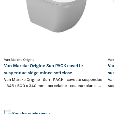
Van Marcke Origine
Van
Van Marcke Origine Sun PACK cuvette
Va
suspendue siège mince softclose
su
Van Marcke Origine - Sun - PACK - cuvette suspendue
Van
- 345 x 500 x 340 mm - porcelaine - couleur: blanc -
sus
avec abattant fin softclose et take-off
por
tak
Prendre rendez-vous