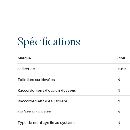
Spécifications
Marque
Clou
collection
InBe
Toilettes surélevées
N
Raccordement d'eau en dessous
N
Raccordement d'eau arrière
N
Surface résistance
N
Type de montage lié au système
N