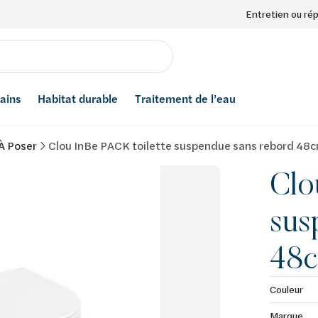
Entretien ou ré
bains
Habitat durable
Traitement de l’eau
 À Poser
Clou InBe PACK toilette suspendue sans rebord 48cm
Clo
sus
48c
Couleur
Marque