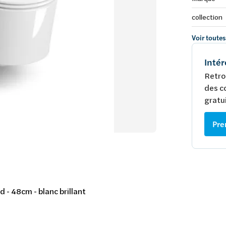
collection
Voir toutes
Intér
Retro
des c
gratui
Pre
d - 48cm - blanc brillant