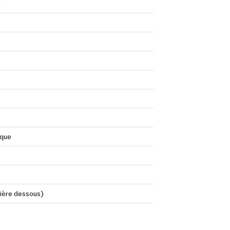
t
que
rière dessous)