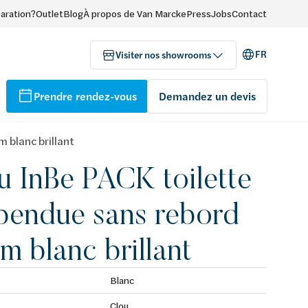
paration?
Outlet
Blog
À propos de Van Marcke
Press
Jobs
Contact
FR
Visiter nos showrooms
Prendre rendez-vous
Demandez un devis
 blanc brillant
u InBe PACK toilette
pendue sans rebord
m blanc brillant
Blanc
Clou