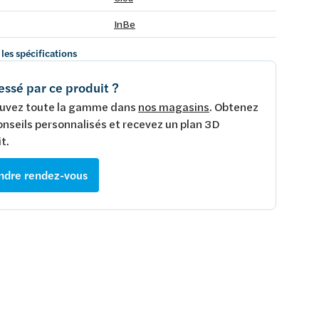
InBe
 les spécifications
essé par ce produit ?
uvez toute la gamme dans
nos magasins
. Obtenez
onseils personnalisés et recevez un plan 3D
t.
ndre rendez-vous