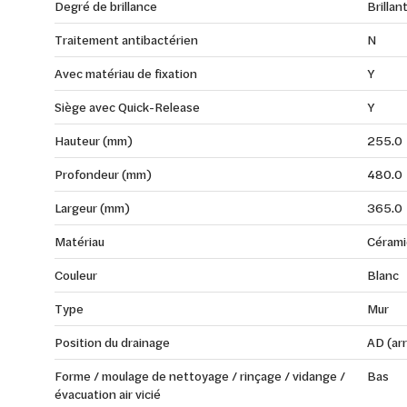
Degré de brillance
Brillan
Traitement antibactérien
N
Avec matériau de fixation
Y
Siège avec Quick-Release
Y
Hauteur (mm)
255.0
Profondeur (mm)
480.0
Largeur (mm)
365.0
Matériau
Cérami
Couleur
Blanc
Type
Mur
Position du drainage
AD (ar
Forme / moulage de nettoyage / rinçage / vidange /
Bas
évacuation air vicié