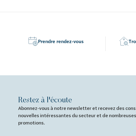
abattant fin softclose et take-off
bride - ave
take-off e
Prendre rendez-vous
Tro
Restez à l'écoute
Abonnez-vous à notre newsletter et recevez des conse
nouvelles intéressantes du secteur et de nombreuses
promotions.