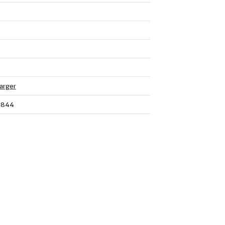
arger
3844