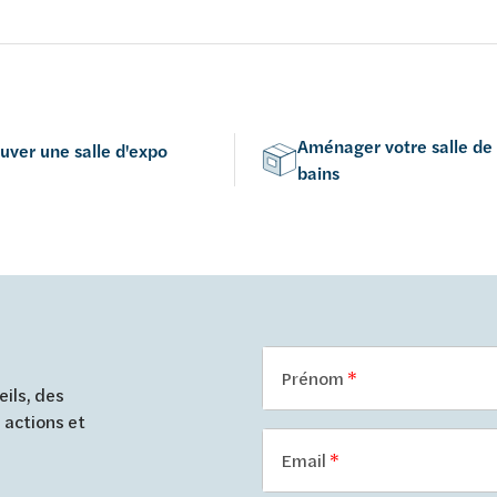
c abattant fin softclose et
abattant softclose
n duroplast
Aménager votre salle de
uver une salle d'expo
bains
Prénom
ils, des
 actions et
Email