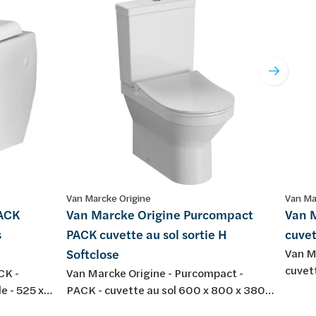
Van Marcke Origine
Van Ma
PACK
Van Marcke Origine Purcompact
Van M
s
PACK cuvette au sol sortie H
cuvet
Softclose
Van M
cuvet
CK -
Van Marcke Origine - Purcompact -
mm, p
e - 525 x
PACK - cuvette au sol 600 x 800 x 380
bride 
lanc - avec
mm, porcelaine blanche avec sortie H 18