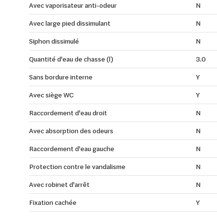
Avec vaporisateur anti-odeur
N
Avec large pied dissimulant
N
Siphon dissimulé
N
Quantité d'eau de chasse (l)
3.0
Sans bordure interne
Y
Avec siège WC
Y
Raccordement d'eau droit
N
Avec absorption des odeurs
N
Raccordement d'eau gauche
N
Protection contre le vandalisme
N
Avec robinet d'arrêt
N
Fixation cachée
Y