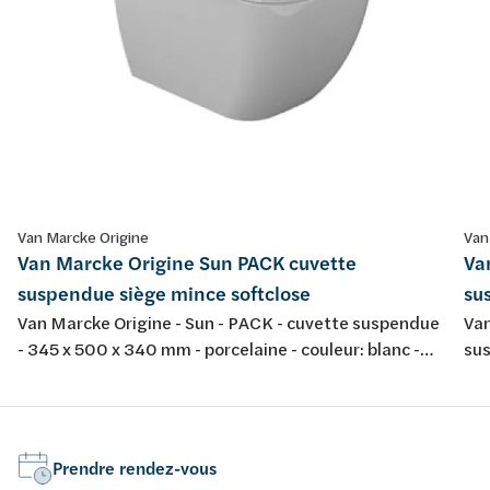
Van Marcke Origine
Van
Van Marcke Origine Sun PACK cuvette
Va
suspendue siège mince softclose
su
Van Marcke Origine - Sun - PACK - cuvette suspendue
Van
- 345 x 500 x 340 mm - porcelaine - couleur: blanc -
sus
avec abattant fin softclose et take-off
por
tak
Prendre rendez-vous