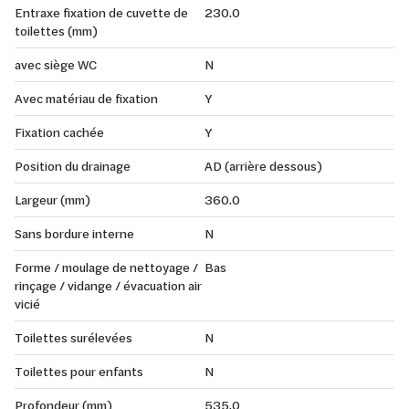
Entraxe fixation de cuvette de
230.0
toilettes (mm)
avec siège WC
N
Avec matériau de fixation
Y
Fixation cachée
Y
Position du drainage
AD (arrière dessous)
Largeur (mm)
360.0
Sans bordure interne
N
Forme / moulage de nettoyage /
Bas
rinçage / vidange / évacuation air
vicié
Toilettes surélevées
N
Toilettes pour enfants
N
Profondeur (mm)
535.0