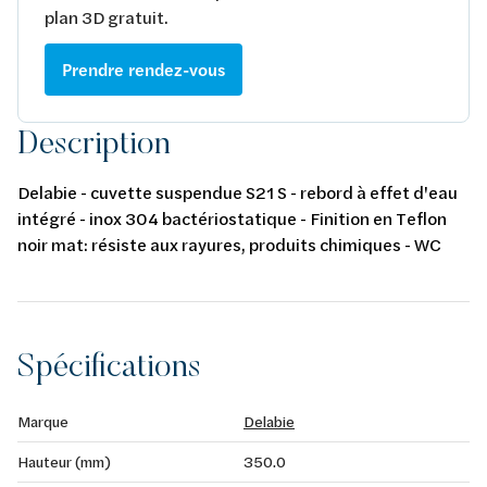
plan 3D gratuit.
Prendre rendez-vous
Description
Delabie - cuvette suspendue S21 S - rebord à effet d'eau
intégré - inox 304 bactériostatique - Finition en Teflon
noir mat: résiste aux rayures, produits chimiques - WC
design: indémodable noir - arrivée d'eau horizontale
Spécifications
Marque
Delabie
Hauteur (mm)
350.0