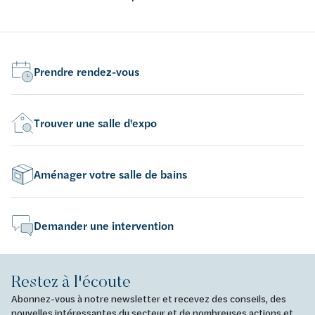
avec abattant fin softclose et take-off
por
tak
Prendre rendez-vous
Trouver une salle d'expo
Aménager votre salle de bains
Demander une intervention
Restez à l'écoute
Abonnez-vous à notre newsletter et recevez des conseils, des
nouvelles intéressantes du secteur et de nombreuses actions et