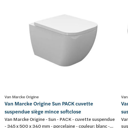
Van Marcke Origine
Van
Van Marcke Origine Sun PACK cuvette
Va
suspendue siège mince softclose
su
Van Marcke Origine - Sun - PACK - cuvette suspendue
Van
- 345 x 500 x 340 mm - porcelaine - couleur: blanc -
sus