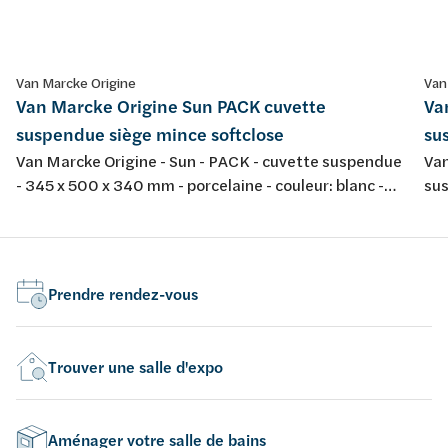
Van Marcke Origine
Van
Van Marcke Origine Sun PACK cuvette
Va
suspendue siège mince softclose
su
Van Marcke Origine - Sun - PACK - cuvette suspendue
Van
- 345 x 500 x 340 mm - porcelaine - couleur: blanc -
sus
avec abattant fin softclose et take-off
por
tak
Prendre rendez-vous
Trouver une salle d'expo
Aménager votre salle de bains