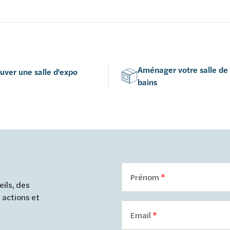
c abattant fin softclose et
abattant softclose
n duroplast
Aménager votre salle de
uver une salle d'expo
bains
Prénom
ils, des
 actions et
Email