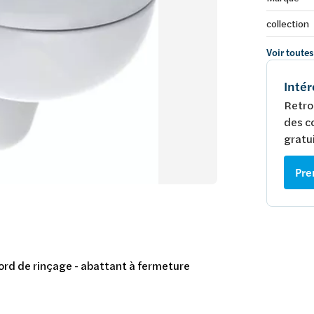
collection
Voir toutes
Intér
Retro
des c
gratui
Pre
ord de rinçage - abattant à fermeture