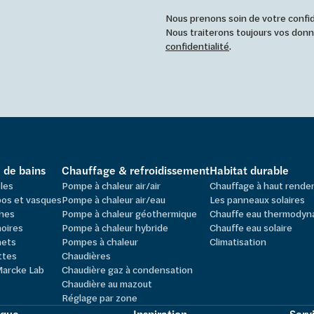
Nous prenons soin de votre confide
Nous traiterons toujours vos do
confidentialité
.
e de bains
Chauffage & refroidissement
Habitat durable
les
Pompe à chaleur air/air
Chauffage à haut rend
os et vasques
Pompe à chaleur air/eau
Les panneaux solaires
hes
Pompe à chaleur géothermique
Chauffe eau thermodyn
oires
Pompe à chaleur hybride
Chauffe eau solaire
nets
Pompes à chaleur
Climatisation
ttes
Chaudières
Marcke Lab
Chaudière gaz à condensation
Chaudière au mazout
Réglage par zone