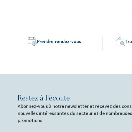
abattant fin softclose et take-off
bride - ave
take-off e
Prendre rendez-vous
Tro
Restez à l'écoute
Abonnez-vous à notre newsletter et recevez des conse
nouvelles intéressantes du secteur et de nombreuses
promotions.