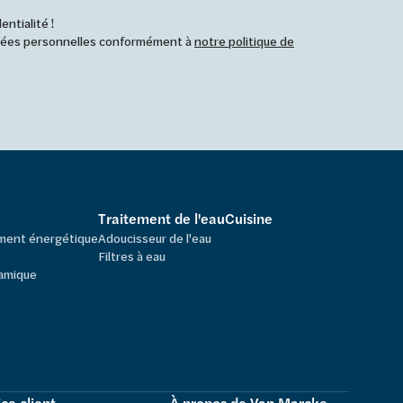
ntialité !
nnées personnelles conformément à
notre politique de
Traitement de l'eau
Cuisine
ement énergétique
Adoucisseur de l'eau
Filtres à eau
amique