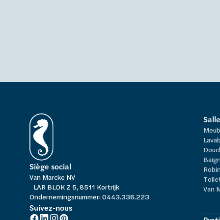
Sall
Meub
Lavab
Douc
Baign
Siège social
Robi
Van Marcke NV
Toile
LAR BLOK Z 5, 8511 Kortrijk
Van 
Ondernemingsnummer: 0443.336.223
Suivez-nous