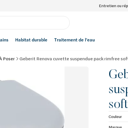
Entretien ou ré
bains
Habitat durable
Traitement de l’eau
 À Poser
Geberit Renova cuvette suspendue pack rimfree soft
Geb
sus
sof
Couleur
Marque