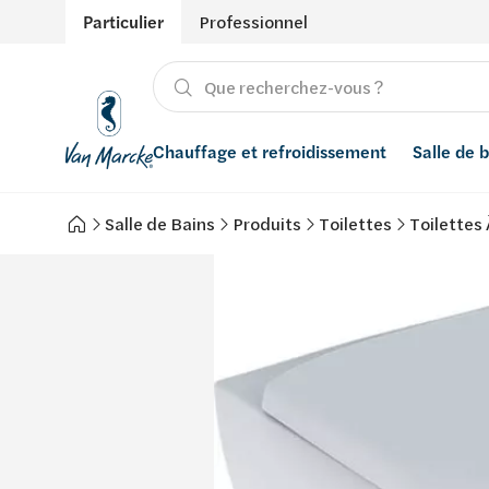
Particulier
Professionnel
Chauffage et refroidissement
Salle de 
Salle de Bains
Produits
Toilettes
Toilettes
Chauffage
Produits
Énergies renouvelables
Adoucisseurs d’eau
Refroidissement
Salle de bain avec prix indicatif
Ventilation
Filtres à eau
Conseils
Récupération de l'eau de pluie
Inspiration
Smart Home
Styles