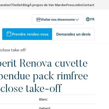
paration?
Outlet
Blog
À propos de Van Marcke
Press
Jobs
Contact
FR
Visiter nos showrooms
Prendre rendez-vous
Demandez un devis
close take-off
erit Renova cuvette
pendue pack rimfree
tclose take-off
Blanc
Geberit