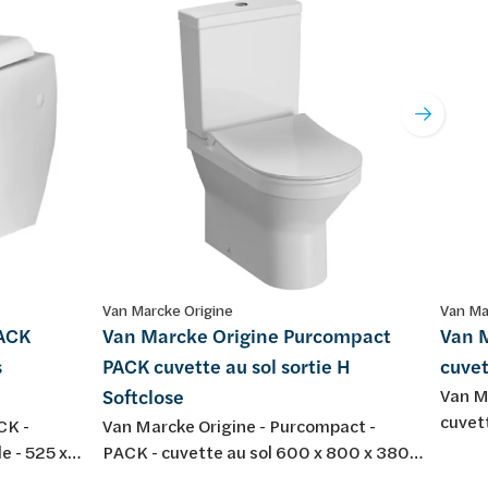
Van Marcke Origine
Van Ma
PACK
Van Marcke Origine Purcompact
Van M
s
PACK cuvette au sol sortie H
cuvet
Softclose
Van M
cuvet
CK -
Van Marcke Origine - Purcompact -
mm, p
e - 525 x
PACK - cuvette au sol 600 x 800 x 380
bride 
lanc - avec
mm, porcelaine blanche avec sortie H 18