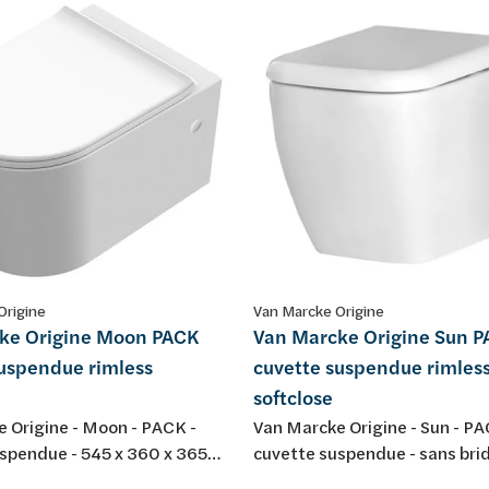
Origine
Van Marcke Origine
ke Origine Moon PACK
Van Marcke Origine Sun 
suspendue rimless
cuvette suspendue rimles
softclose
 Origine - Moon - PACK -
Van Marcke Origine - Sun - PA
spendue - 545 x 360 x 365
cuvette suspendue - sans brid
r: blanc - porcelaine - sans
340 x 345 mm - porcelaine - b