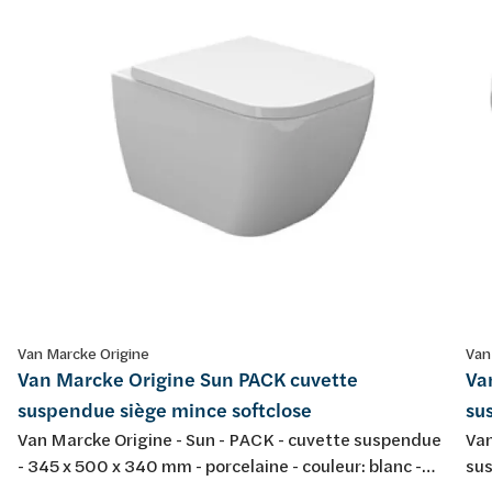
Van Marcke Origine
Van
Van Marcke Origine Sun PACK cuvette
Va
suspendue siège mince softclose
su
Van Marcke Origine - Sun - PACK - cuvette suspendue
Van
- 345 x 500 x 340 mm - porcelaine - couleur: blanc -
sus
avec abattant fin softclose et take-off
por