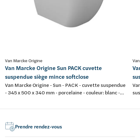
Van Marcke Origine
Van
Van Marcke Origine Sun PACK cuvette
Va
suspendue siège mince softclose
su
Van Marcke Origine - Sun - PACK - cuvette suspendue
Van
- 345 x 500 x 340 mm - porcelaine - couleur: blanc -
sus
avec abattant fin softclose et take-off
por
tak
Prendre rendez-vous