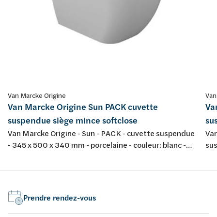
Van Marcke Origine
Van
Van Marcke Origine Sun PACK cuvette
Va
suspendue siège mince softclose
su
Van Marcke Origine - Sun - PACK - cuvette suspendue
Van
- 345 x 500 x 340 mm - porcelaine - couleur: blanc -
sus
avec abattant fin softclose et take-off
por
tak
Prendre rendez-vous