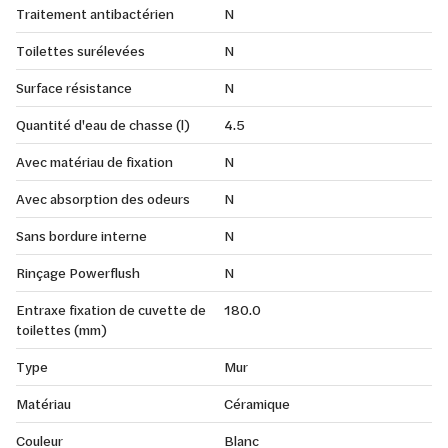
Traitement antibactérien
N
Toilettes surélevées
N
Surface résistance
N
Quantité d'eau de chasse (l)
4.5
Avec matériau de fixation
N
Avec absorption des odeurs
N
Sans bordure interne
N
Rinçage Powerflush
N
Entraxe fixation de cuvette de
180.0
toilettes (mm)
Type
Mur
Matériau
Céramique
Couleur
Blanc