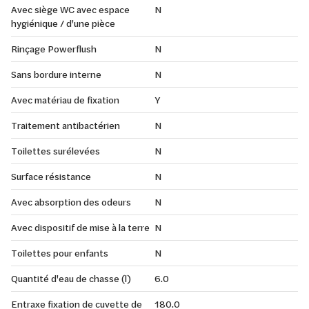
Avec siège WC avec espace
N
hygiénique / d'une pièce
Rinçage Powerflush
N
Sans bordure interne
N
Avec matériau de fixation
Y
Traitement antibactérien
N
Toilettes surélevées
N
Surface résistance
N
Avec absorption des odeurs
N
Avec dispositif de mise à la terre
N
Toilettes pour enfants
N
Quantité d'eau de chasse (l)
6.0
Entraxe fixation de cuvette de
180.0