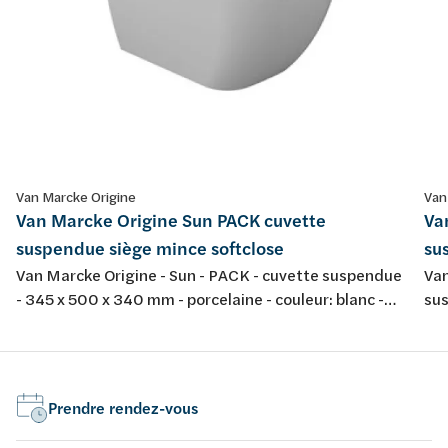
Van Marcke Origine
Van
Van Marcke Origine Sun PACK cuvette
Va
suspendue siège mince softclose
su
Van Marcke Origine - Sun - PACK - cuvette suspendue
Van
- 345 x 500 x 340 mm - porcelaine - couleur: blanc -
sus
avec abattant fin softclose et take-off
por
tak
Prendre rendez-vous