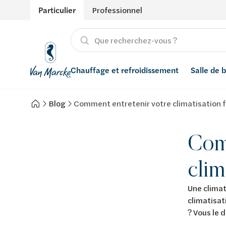
Particulier
Professionnel
Chauffage et refroidissement
Salle de 
Blog
Comment entretenir votre climatisation f
Chauffage
Produits
Énergies renouvelables
Adoucisseurs d’eau
Refroidissement
Salle de bain avec prix indicatif
Ventilation
Filtres à eau
Com
Conseils
Récupération de l'eau de pluie
clim
Inspiration
Smart Home
Une climat
climatisat
Styles
? Vous le 