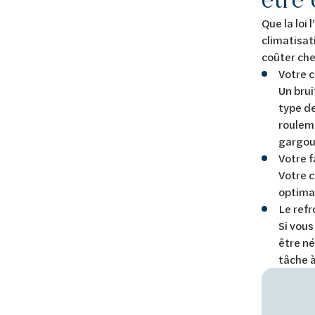
Que la loi
climatisat
coûter ch
Votre c
Un brui
type de
rouleme
gargoui
Votre f
Votre c
optima
Le refr
Si vous
être né
tâche à