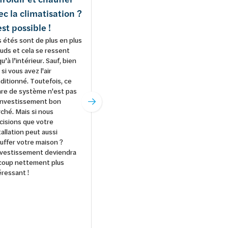
ec la climatisation ?
climatiseur doté d’une
est possible !
unité extérieure : une
 étés sont de plus en plus
version monosplit ou
uds et cela se ressent
multisplit ?
qu’à l’intérieur. Sauf, bien
La décision est prise : vous
 si vous avez l'air
allez investir dans un
ditionné. Toutefois, ce
climatiseur. Vous êtes même
re de système n'est pas
convaincu qu'un système de
investissement bon
climatisation fixe avec une
ché. Mais si nous
unité extérieure est la
cisions que votre
solution idéale pour votre
tallation peut aussi
situation spécifique. Il vous
uffer votre maison ?
reste cependant un doute
nvestissement deviendra
quant à la version à choisir :
coup nettement plus
monosplit ou multisplit. Nous
éressant !
nous faisons un plaisir de
vous informer à propos des
différentes options.