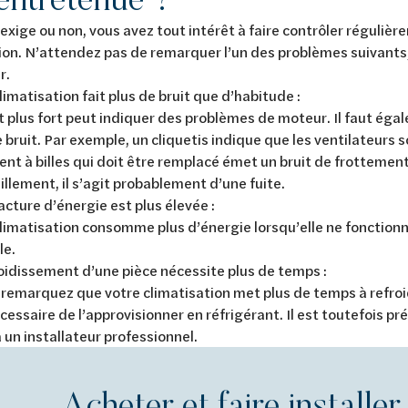
 l’exige ou non, vous avez tout intérêt à faire contrôler réguli
ion. N’attendez pas de remarquer l’un des problèmes suivants,
er.
limatisation fait plus de bruit que d’habitude :
t plus fort peut indiquer des problèmes de moteur. Il faut éga
 bruit. Par exemple, un cliquetis indique que les ventilateurs s
nt à billes qui doit être remplacé émet un bruit de frottemen
llement, il s’agit probablement d’une fuite.
acture d’énergie est plus élevée :
limatisation consomme plus d’énergie lorsqu’elle ne fonction
le.
oidissement d’une pièce nécessite plus de temps :
 remarquez que votre climatisation met plus de temps à refroidi
cessaire de l’approvisionner en réfrigérant. Il est toutefois pr
 un installateur professionnel.
Acheter et faire installer