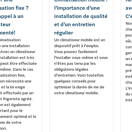
sation fixe ?
l’importance d’une
av
appel à un
installation de qualité
C'
Nos
ateur
et d’un entretien
cha
menté!
régulier
jus
imatisation
Un climatiseur mobile est un
sûr,
 une installation
dispositif prêt à l’emploi.
con
 Avec un climatiseur
Vous pouvez facilement
gen
installation est très
l’installer vous-même et vous
un 
 peut être effectuée
n'êtes pas tenu par les
mar
-même. Dans le cas
obligations légales
pré
atisation fixe,
d’entretien. Voici toutefois
ins
ation nécessite une
quelques conseils pour
cha
et la loi exige
optimiser la durée de vie de
L'i
oit effectuée par un
votre climatiseur mobile.
du 
n frigoriste agréé.
int
ien est également
rtant pour le
ement optimal et la
vie de votre
ion.