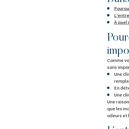
Pourquo
L'entre
À quel 
Pourq
impo
Comme vous
sans impor
Une cl
rempla
En déte
Une cl
Une raison
que les mo
odeurs et 