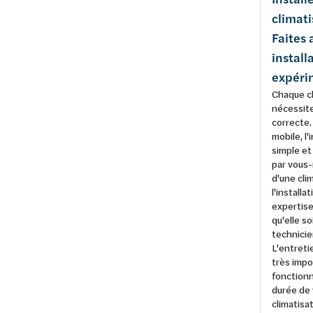
climati
Faites 
install
expéri
Chaque cl
nécessite
correcte.
mobile, l'
simple et
par vous
d'une clim
l'install
expertise 
qu'elle s
technicie
L'entret
très impo
fonctionn
durée de 
climatisat