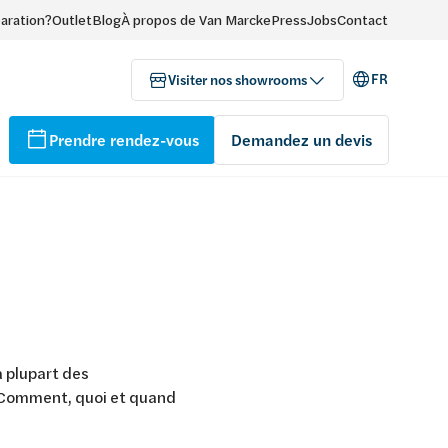
paration?
Outlet
Blog
À propos de Van Marcke
Press
Jobs
Contact
FR
Visiter nos showrooms
Prendre rendez-vous
Demandez un devis
a plupart des
e. Comment, quoi et quand