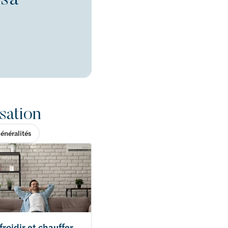
isation
énéralités
froidir et chauffer
Que choisir pour un