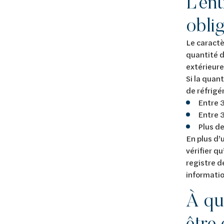
L’ent
obli
Le caractè
quantité d
extérieure
Si la quan
de réfrigé
Entre 3
Entre 3
Plus de
En plus d’
vérifier qu
registre d
informatio
À qu
être