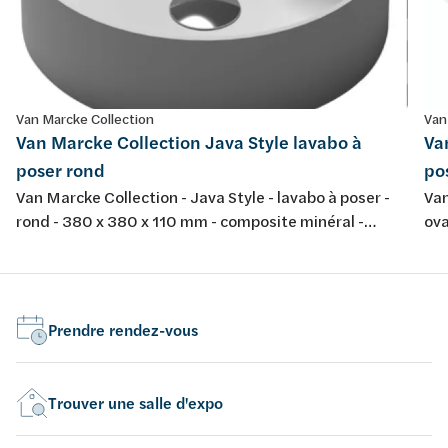
Van Marcke Collection
Van
Van Marcke Collection Java Style lavabo à
Va
poser rond
po
Van Marcke Collection - Java Style - lavabo à poser -
Van
rond - 380 x 380 x 110 mm - composite minéral -
ova
couleur: blanc mat
bla
Prendre rendez-vous
Trouver une salle d'expo