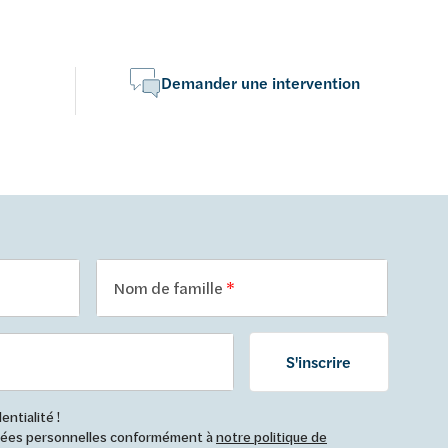
des p
Demander une intervention
Nom de famille
S'inscrire
ntialité !
nnées personnelles conformément à
notre politique de