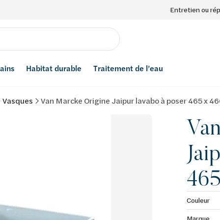
Entretien ou ré
bains
Habitat durable
Traitement de l’eau
Vasques
Van Marcke Origine Jaipur lavabo à poser 465 x 
Van
Jai
465
Couleur
Marque