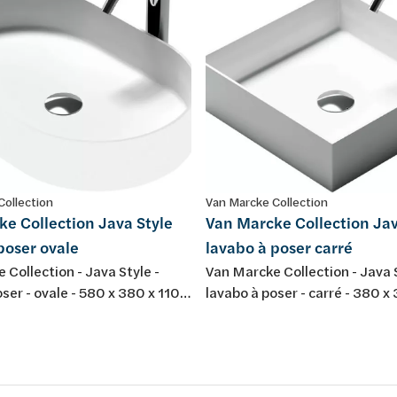
Collection
Van Marcke Collection
e Collection Java Style
Van Marcke Collection Jav
poser ovale
lavabo à poser carré
 Collection - Java Style -
Van Marcke Collection - Java S
ser - ovale - 580 x 380 x 110
lavabo à poser - carré - 380 x
site minéral - blanc mat
mm - composite minéral - coul
mat