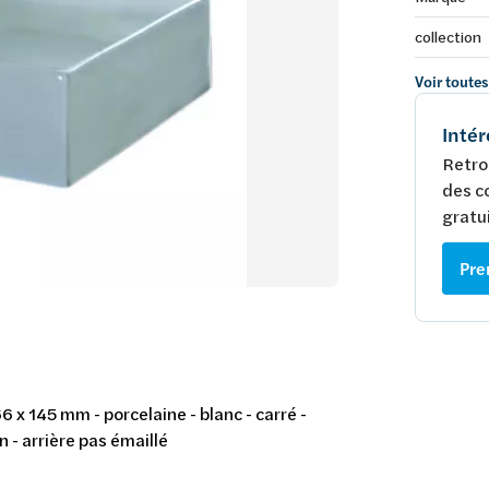
collection
Voir toutes
Intér
Retro
des c
gratui
Pre
6 x 145 mm - porcelaine - blanc - carré -
n - arrière pas émaillé