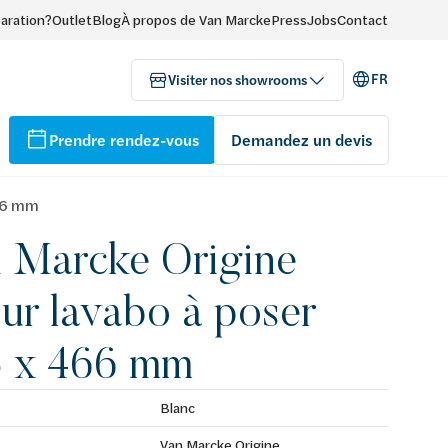
paration?
Outlet
Blog
À propos de Van Marcke
Press
Jobs
Contact
FR
Visiter nos showrooms
Prendre rendez-vous
Demandez un devis
466 mm
 Marcke Origine
pur lavabo à poser
 x 466 mm
Blanc
Van Marcke Origine