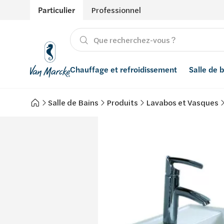
Particulier
Professionnel
Chauffage et refroidissement
Salle de 
Salle de Bains
Produits
Lavabos et Vasques
Chauffage
Produits
Énergies renouvelables
Adoucisseurs d’eau
Refroidissement
Salle de bain avec prix indicatif
Ventilation
Filtres à eau
Conseils
Récupération de l'eau de pluie
Inspiration
Smart Home
Styles