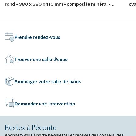
rond - 380 x 380 x 110 mm - composite minéral -
ova
couleur: blanc mat
bla
Prendre rendez-vous
Trouver une salle d'expo
Aménager votre salle de bains
Demander une intervention
Restez à l'écoute
Abonnez-vous à notre newsletter et recevez des conseils, des