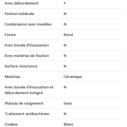
Avec débordement
Y
Finition médicale
N
Combinaison avec meubles
N
Forme
Rond
Avec bonde d'évacuation
N
Avec matériau de fixation
N
Surface résistance
N
Matériau
Céramique
Avec bonde d'évacuation et
N
débordement intégré
Plateau de rangement
Sans
Traitement antibactérien
N
Couleur
Blanc