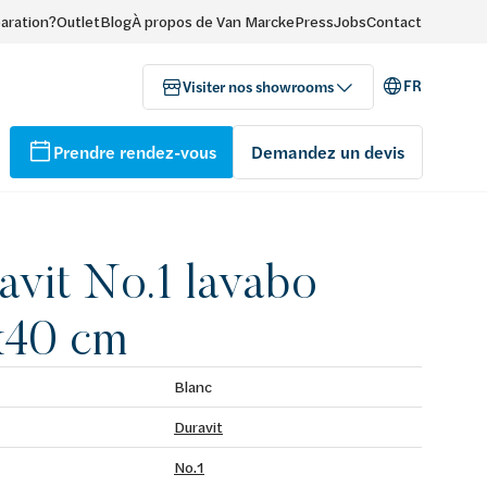
paration?
Outlet
Blog
À propos de Van Marcke
Press
Jobs
Contact
FR
Visiter nos showrooms
Prendre rendez-vous
Demandez un devis
avit No.1 lavabo
x40 cm
Blanc
Duravit
No.1