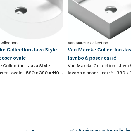
Collection
Van Marcke Collection
e Collection Java Style
Van Marcke Collection Jav
poser ovale
lavabo à poser carré
 Collection - Java Style -
Van Marcke Collection - Java S
ser - ovale - 580 x 380 x 110
lavabo à poser - carré - 380 x
site minéral - blanc mat
mm - composite minéral - coul
mat
Aménager votre salle de