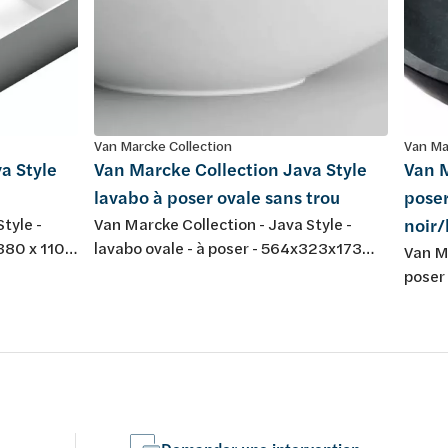
Van Marcke Collection
Van Ma
a Style
Van Marcke Collection Java Style
Van M
lavabo à poser ovale sans trou
poser
tyle -
Van Marcke Collection - Java Style -
noir
 380 x 110
lavabo ovale - à poser - 564x323x173
Van Ma
eur: blanc
mm - blanc mat - résine de synthèse -
poser
diamètre du trou de la bonde de vidage
nature
45 mm - sans trou de robinet - sans trop-
différ
plein - set de fixation non inclus
cause
des p