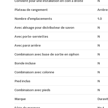
Convient pour une installation en coin à droite
N
Plateau de rangement
Arrière
Nombre d'emplacements
1.0
Avec alésage pour distributeur de savon
N
Avec porte-serviettes
N
Avec paroi arrière
N
Combinaison avec buse de sortie en siphon
N
Bonde incluse
N
Combinaison avec colonne
N
Pied inclus
N
Combinaison avec pieds
N
Marque
Duravi
Série de marques
No.1