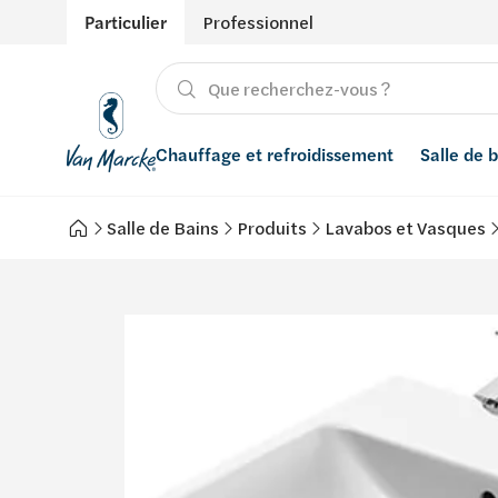
Particulier
Professionnel
Chauffage et refroidissement
Salle de 
Salle de Bains
Produits
Lavabos et Vasques
Chauffage
Produits
Énergies renouvelables
Adoucisseurs d’eau
Refroidissement
Salle de bain avec prix indicatif
Ventilation
Filtres à eau
Conseils
Récupération de l'eau de pluie
Inspiration
Smart Home
Styles