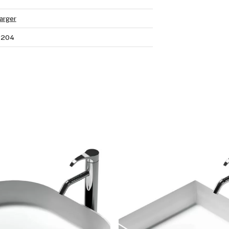
arger
2204