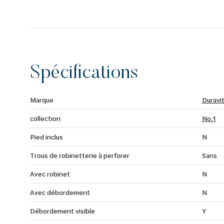
Spécifications
Marque
Duravi
collection
No.1
Pied inclus
N
Trous de robinetterie à perforer
Sans
Avec robinet
N
Avec débordement
N
Débordement visible
Y