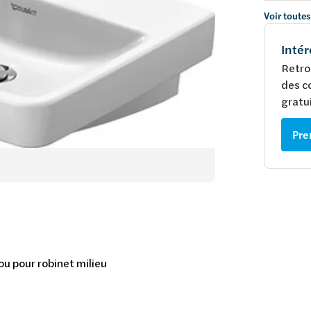
Voir toutes
Intér
Retro
des c
gratui
Pre
rou pour robinet milieu