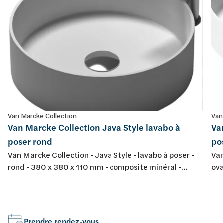
Van Marcke Collection
Van
Van Marcke Collection Java Style lavabo à
Va
poser rond
po
Van Marcke Collection - Java Style - lavabo à poser -
Van
rond - 380 x 380 x 110 mm - composite minéral -
ova
couleur: blanc mat
bla
Prendre rendez-vous