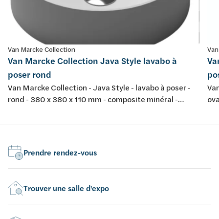
Van Marcke Collection
Van
Van Marcke Collection Java Style lavabo à
Va
poser rond
po
Van Marcke Collection - Java Style - lavabo à poser -
Van
rond - 380 x 380 x 110 mm - composite minéral -
ova
couleur: blanc mat
bla
Prendre rendez-vous
Trouver une salle d'expo