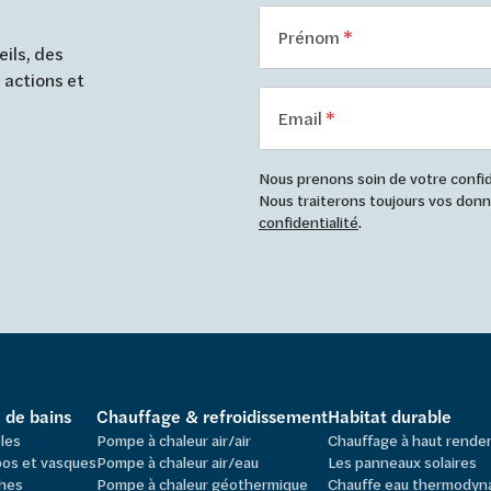
Prénom
ils, des
 actions et
Email
Nous prenons soin de votre confide
Nous traiterons toujours vos do
confidentialité
.
e de bains
Chauffage & refroidissement
Habitat durable
les
Pompe à chaleur air/air
Chauffage à haut rend
os et vasques
Pompe à chaleur air/eau
Les panneaux solaires
hes
Pompe à chaleur géothermique
Chauffe eau thermodyn