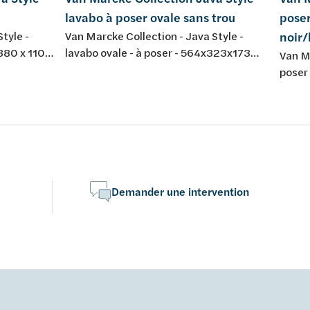
lavabo à poser ovale sans trou
poser
tyle -
Van Marcke Collection - Java Style -
noir
 380 x 110
lavabo ovale - à poser - 564x323x173
Van Ma
eur: blanc
mm - blanc mat - résine de synthèse -
poser
diamètre du trou de la bonde de vidage
nature
45 mm - sans trou de robinet - sans trop-
différ
plein - set de fixation non inclus
cause
des p
Demander une intervention