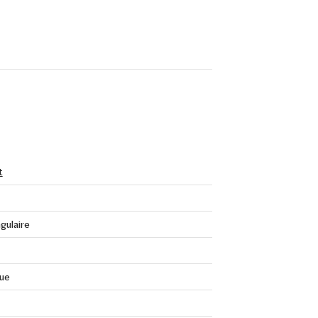
t
gulaire
que