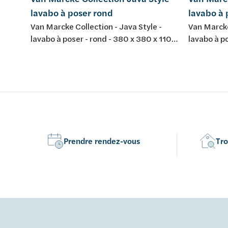
lavabo à poser rond
lavabo à 
Van Marcke Collection - Java Style -
Van Marcke
lavabo à poser - rond - 380 x 380 x 110
lavabo à po
mm - composite minéral - couleur: blanc
mm - compo
mat
Prendre rendez-vous
Tro