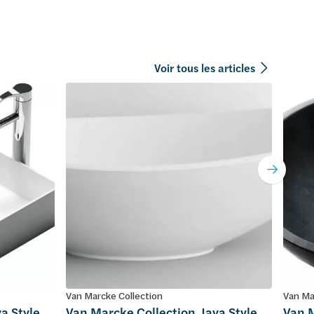
Voir tous les articles
Van Marcke Collection
Van Ma
a Style
Van Marcke Collection Java Style
Van M