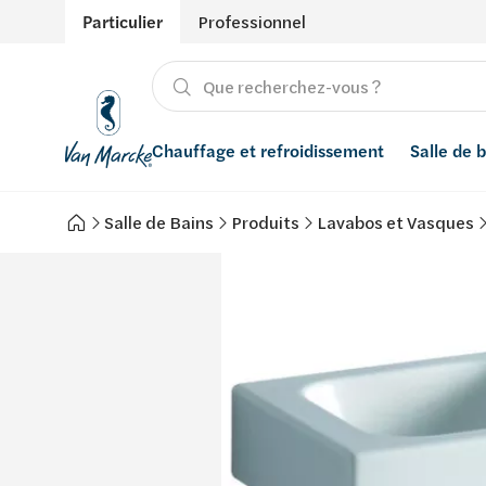
Particulier
Professionnel
Chauffage et refroidissement
Salle de 
Salle de Bains
Produits
Lavabos et Vasques
Chauffage
Produits
Énergies renouvelables
Adoucisseurs d’eau
Refroidissement
Salle de bain avec prix indicatif
Ventilation
Filtres à eau
Conseils
Récupération de l'eau de pluie
Inspiration
Smart Home
Styles