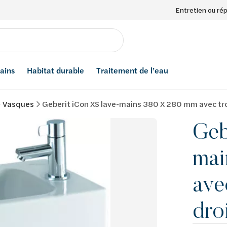
Entretien ou ré
bains
Habitat durable
Traitement de l’eau
Vasques
Geberit iCon XS lave-mains 380 X 280 mm avec tro
Geb
mai
ave
dro