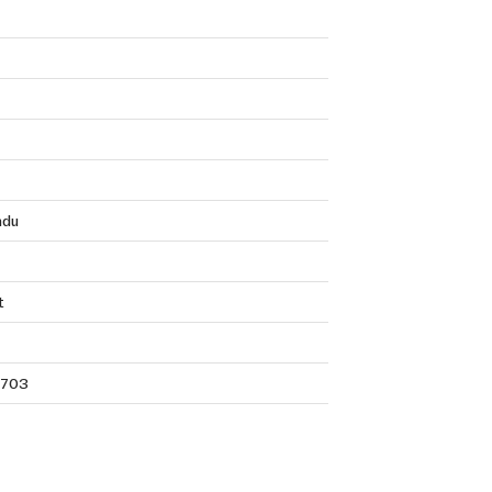
ndu
t
703