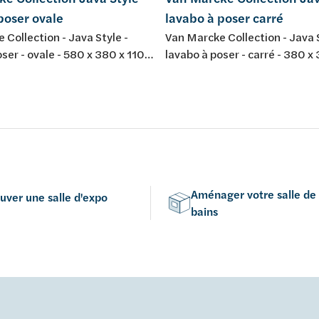
poser ovale
lavabo à poser carré
 Collection - Java Style -
Van Marcke Collection - Java S
ser - ovale - 580 x 380 x 110
lavabo à poser - carré - 380 x
site minéral - blanc mat
mm - composite minéral - coul
mat
Aménager votre salle de
uver une salle d'expo
bains