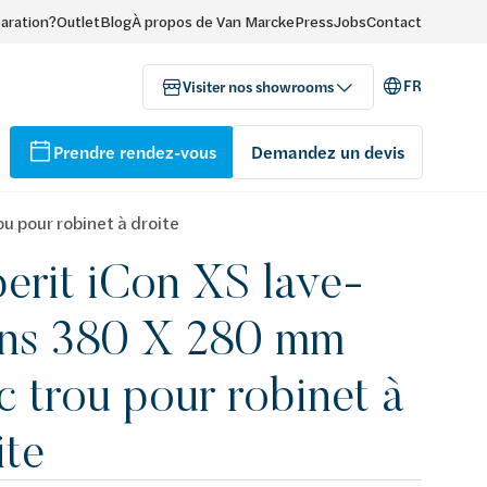
paration?
Outlet
Blog
À propos de Van Marcke
Press
Jobs
Contact
FR
Visiter nos showrooms
Prendre rendez-vous
Demandez un devis
u pour robinet à droite
erit iCon XS lave-
ns 380 X 280 mm
c trou pour robinet à
ite