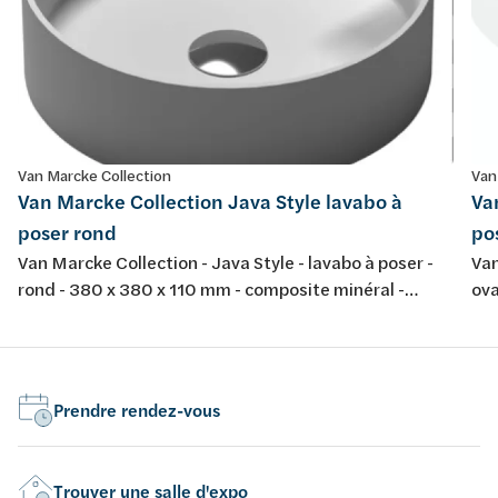
Van Marcke Collection
Van
Van Marcke Collection Java Style lavabo à
Va
poser rond
po
Van Marcke Collection - Java Style - lavabo à poser -
Van
rond - 380 x 380 x 110 mm - composite minéral -
ova
couleur: blanc mat
bla
Prendre rendez-vous
Trouver une salle d'expo