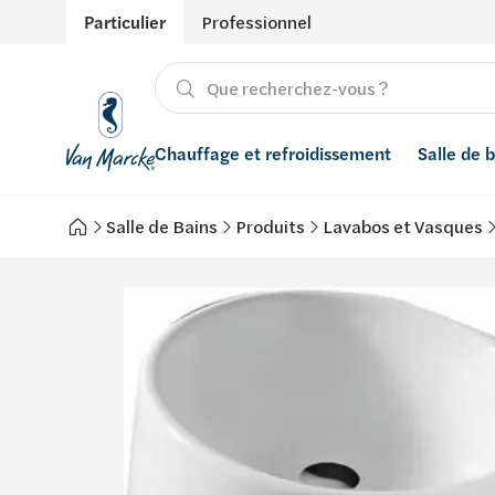
Particulier
Professionnel
Chauffage et refroidissement
Salle de 
Salle de Bains
Produits
Lavabos et Vasques
Chauffage
Produits
Énergies renouvelables
Adoucisseurs d’eau
Refroidissement
Salle de bain avec prix indicatif
Ventilation
Filtres à eau
Conseils
Récupération de l'eau de pluie
Inspiration
Smart Home
Styles