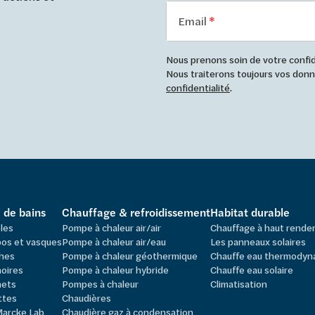
Email
Nous prenons soin de votre confide
Nous traiterons toujours vos do
confidentialité
.
e de bains
Chauffage & refroidissement
Habitat durable
les
Pompe à chaleur air/air
Chauffage à haut rend
os et vasques
Pompe à chaleur air/eau
Les panneaux solaires
hes
Pompe à chaleur géothermique
Chauffe eau thermodyn
oires
Pompe à chaleur hybride
Chauffe eau solaire
nets
Pompes à chaleur
Climatisation
ttes
Chaudières
Marcke Lab
Chaudière gaz à condensation