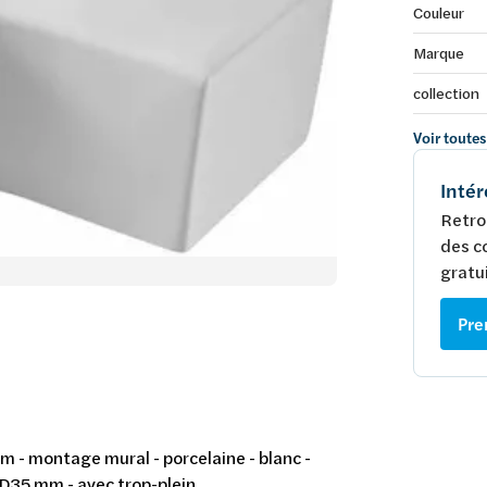
Couleur
Marque
collection
Voir toutes
Intér
Retro
des c
gratui
Pre
mm - montage mural - porcelaine - blanc -
 D35 mm - avec trop-plein