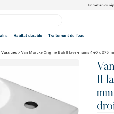
Entretien ou ré
bains
Habitat durable
Traitement de l’eau
Vasques
Van Marcke Origine Bali II lave-mains 440 x 275 mm
Van
II 
mm 
dro