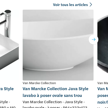
Voir tous les articles
Van Marcke Collection
Van Ma
a Style
Van Marcke Collection Java Style
Van M
lavabo à poser ovale sans trou
poser
tyle -
Van Marcke Collection - Java Style -
noir
 380 x 110
lavabo ovale - à poser - 564x323x173