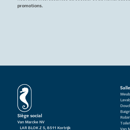
promotions.
Sall
Meub
Lavab
Douc
Baign
Siège social
Robi
Van Marcke NV
Toile
LAR BLOK Z 5, 8511 Kortrijk
Van 