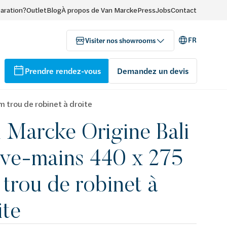
paration?
Outlet
Blog
À propos de Van Marcke
Press
Jobs
Contact
FR
Visiter nos showrooms
Prendre rendez-vous
Demandez un devis
 trou de robinet à droite
 Marcke Origine Bali
lave-mains 440 x 275
trou de robinet à
ite