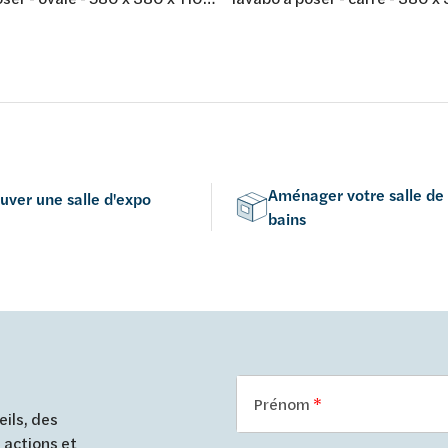
site minéral - blanc mat
mm - composite minéral - coul
mat
Aménager votre salle de
uver une salle d'expo
bains
Prénom
ils, des
 actions et