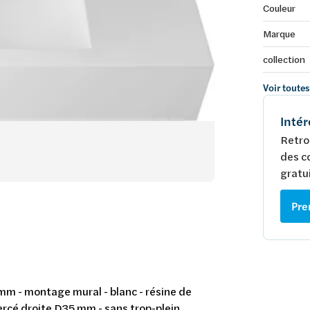
Couleur
Marque
collection
Voir toutes
Intér
Retro
des c
gratui
Pre
mm - montage mural - blanc - résine de
ercé droite D35 mm - sans trop-plein