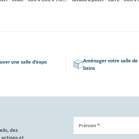
site minéral - blanc mat
mm - composite minéral - coul
mat
Aménager votre salle de
uver une salle d'expo
bains
Prénom
ils, des
 actions et