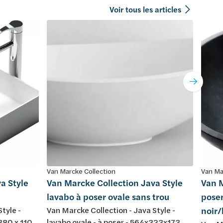
Voir tous les articles
Van Marcke Collection
Van Ma
a Style
Van Marcke Collection Java Style
Van M
lavabo à poser ovale sans trou
poser
tyle -
Van Marcke Collection - Java Style -
noir
 380 x 110
lavabo ovale - à poser - 564x323x173