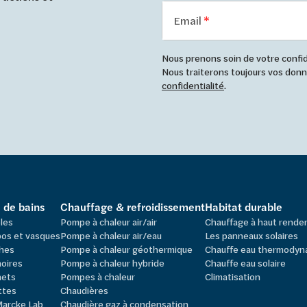
Email
Nous prenons soin de votre confide
Nous traiterons toujours vos do
confidentialité
.
e de bains
Chauffage & refroidissement
Habitat durable
les
Pompe à chaleur air/air
Chauffage à haut rend
os et vasques
Pompe à chaleur air/eau
Les panneaux solaires
hes
Pompe à chaleur géothermique
Chauffe eau thermodyn
oires
Pompe à chaleur hybride
Chauffe eau solaire
nets
Pompes à chaleur
Climatisation
ttes
Chaudières
Marcke Lab
Chaudière gaz à condensation