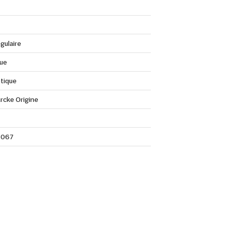
gulaire
que
tique
rcke Origine
3067