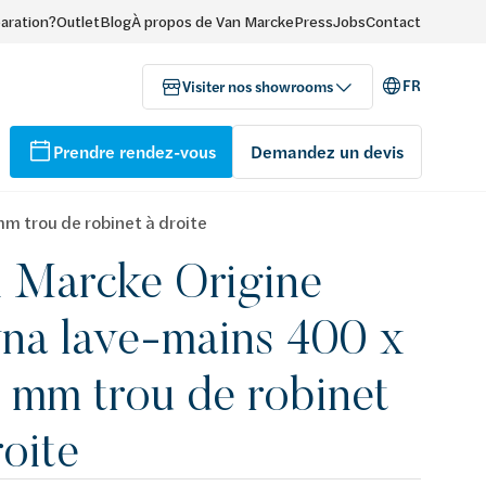
paration?
Outlet
Blog
À propos de Van Marcke
Press
Jobs
Contact
FR
Visiter nos showrooms
Prendre rendez-vous
Demandez un devis
m trou de robinet à droite
 Marcke Origine
na lave-mains 400 x
 mm trou de robinet
roite