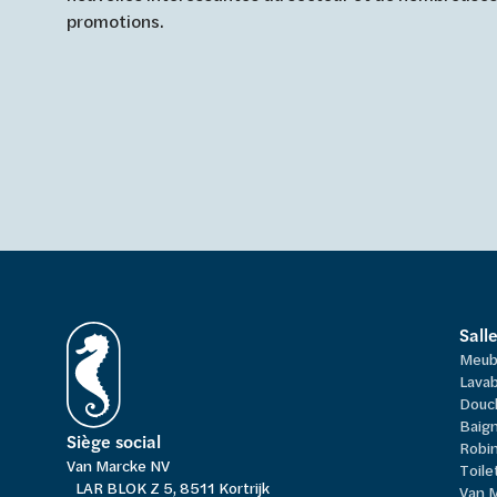
promotions.
Sall
Meub
Lavab
Douc
Baign
Siège social
Robi
Van Marcke NV
Toile
LAR BLOK Z 5, 8511 Kortrijk
Van 