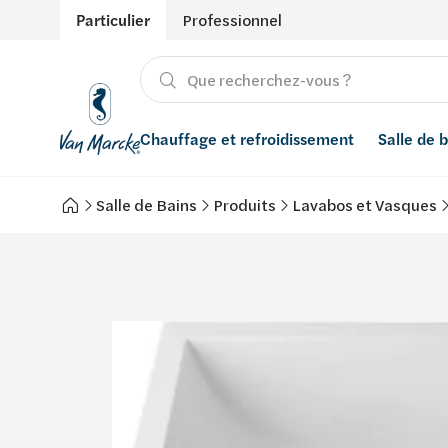
Particulier
Professionnel
Chauffage et refroidissement
Salle de 
Salle de Bains
Produits
Lavabos et Vasques
Chauffage
Produits
Énergies renouvelables
Adoucisseurs d’eau
Refroidissement
Salle de bain avec prix indicatif
Ventilation
Filtres à eau
Conseils
Récupération de l'eau de pluie
Inspiration
Smart Home
Styles