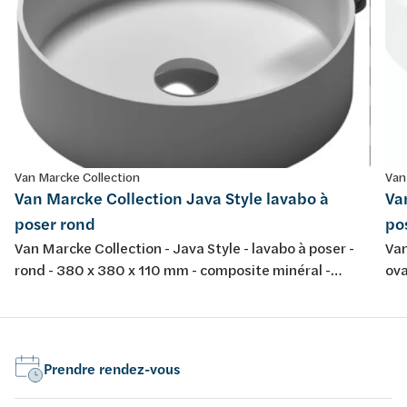
Van Marcke Collection
Van
Van Marcke Collection Java Style lavabo à
Va
poser rond
po
Van Marcke Collection - Java Style - lavabo à poser -
Van
rond - 380 x 380 x 110 mm - composite minéral -
ova
couleur: blanc mat
bla
Prendre rendez-vous