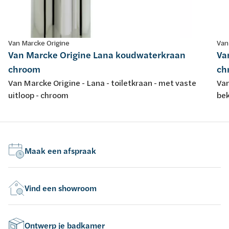
Van Marcke Origine
Van
Van Marcke Origine Lana koudwaterkraan
Va
chroom
ch
Van Marcke Origine - Lana - toiletkraan - met vaste
Van
uitloop - chroom
bek
Maak een afspraak
Vind een showroom
Ontwerp je badkamer