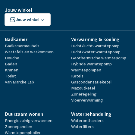
Jouw winkel
Jouw winkel
Badkamer
Verwarming & koeling
Badkamermeubels
Lucht/lucht-warmtepomp
Wastafels en waskommen
Lucht/water warmtepomp
Douche
Geothermische warmtepomp
Baden
Hybride warmtepomp
Kranen
Warmtepompen
Toilet
Ketels
Van Marcke Lab
Gascondensatieketel
Mazoutketel
Zoneregeling
Vloerverwarming
Duurzaam wonen
Waterbehandeling
Energiezuinig verwarmen
Waterontharders
Zonnepanelen
Waterfilters
Warmtepompboiler