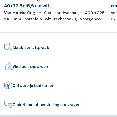
40x32,5x16,5 cm wit
cm
Van Marcke Origine - Sun - handwasbakje - 400 x 325
Van
x165 mm - porselein - wit - rechthoekig - voorgeboord
275
centraal kraangat - met overloop
D4
met
Maak een afspraak
Vind een showroom
Ontwerp je badkamer
Onderhoud of herstelling aanvragen