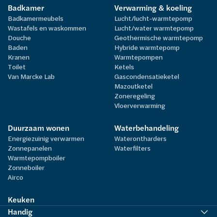
Badkamer
Verwarming & koeling
Badkamermeubels
Lucht/lucht-warmtepomp
Wastafels en waskommen
Lucht/water warmtepomp
Douche
Geothermische warmtepomp
Baden
Hybride warmtepomp
Kranen
Warmtepompen
Toilet
Ketels
Van Marcke Lab
Gascondensatieketel
Mazoutketel
Zoneregeling
Vloerverwarming
Duurzaam wonen
Waterbehandeling
Energiezuinig verwarmen
Waterontharders
Zonnepanelen
Waterfilters
Warmtepompboiler
Zonneboiler
Airco
Keuken
Handig