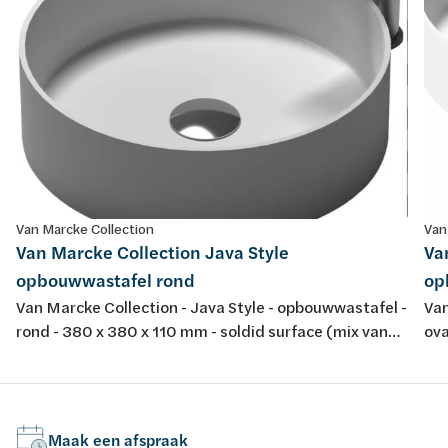
Van Marcke Collection
Van
Van Marcke Collection Java Style
Va
opbouwwastafel rond
op
Van Marcke Collection - Java Style - opbouwwastafel -
Van
rond - 380 x 380 x 110 mm - soldid surface (mix van
ova
polyesterhars en natuurlijke mineralen) - kleur: mat
pol
wit
Maak een afspraak