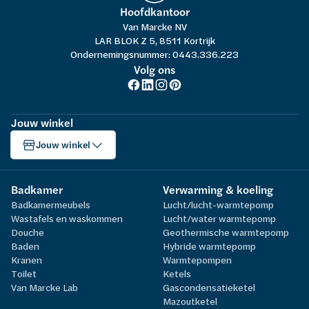
Hoofdkantoor
Van Marcke NV
LAR BLOK Z 5, 8511 Kortrijk
Ondernemingsnummer: 0443.336.223
Volg ons
Jouw winkel
Jouw winkel
Badkamer
Verwarming & koeling
Badkamermeubels
Lucht/lucht-warmtepomp
Wastafels en waskommen
Lucht/water warmtepomp
Douche
Geothermische warmtepomp
Baden
Hybride warmtepomp
Kranen
Warmtepompen
Toilet
Ketels
Van Marcke Lab
Gascondensatieketel
Mazoutketel