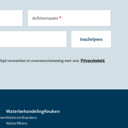
Achternaam
Inschrijven
 altijd verwerken in overeenstemming met ons
Privacybeleid
.
Waterbehandeling
Keuken
rmen
Waterontharders
Waterfilters