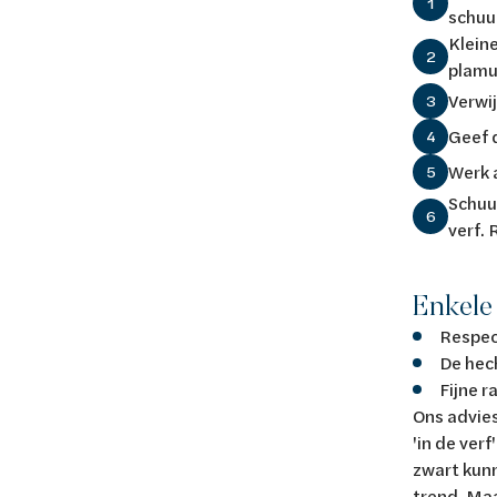
1
schuu
Klein
2
plamu
Verwij
3
Geef 
4
Werk a
5
Schuur
6
verf.
Enkele
Respec
De hech
Fijne r
Ons advies
'in de ver
zwart kunn
trend. Maa