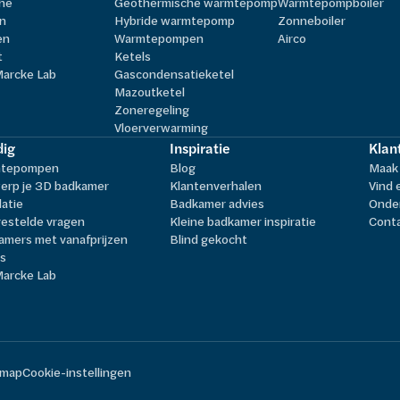
he
Geothermische warmtepomp
Warmtepompboiler
n
Hybride warmtepomp
Zonneboiler
en
Warmtepompen
Airco
t
Ketels
Marcke Lab
Gascondensatieketel
Mazoutketel
Zoneregeling
Vloerverwarming
ig
Inspiratie
Klan
tepompen
Blog
Maak 
erp je 3D badkamer
Klantenverhalen
Vind 
latie
Badkamer advies
Onder
estelde vragen
Kleine badkamer inspiratie
Cont
amers met vanafprijzen
Blind gekocht
ls
Marcke Lab
emap
Cookie-instellingen