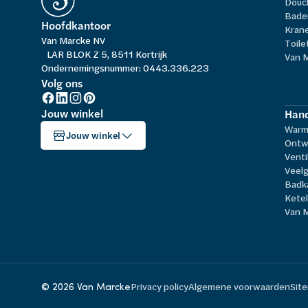
Douc
Bade
Hoofdkantoor
Kran
Van Marcke NV
Toile
LAR BLOK Z 5, 8511 Kortrijk
Van 
Ondernemingsnummer: 0443.336.223
Volg ons
Jouw winkel
Hand
Warm
Jouw winkel
Ontw
Venti
Veelg
Badk
Kete
Van 
© 2026 Van Marcke
Privacy policy
Algemene voorwaarden
Sit