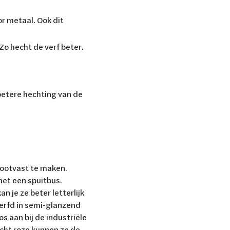
r metaal. Ook dit
Zo hecht de verf beter.
 betere hechting van de
stootvast te maken.
met een spuitbus.
 je ze beter letterlijk
verfd in semi-glanzend
s aan bij de industriële
icht roze kunnen ze de