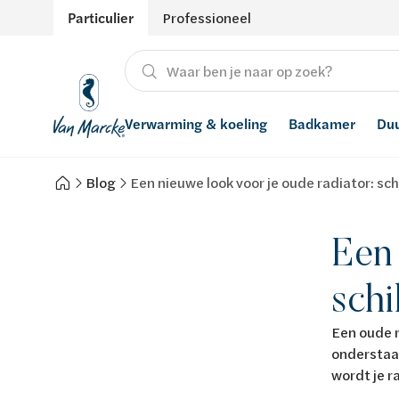
Particulier
Professioneel
Verwarming & koeling
Badkamer
Du
Blog
Een nieuwe look voor je oude radiator: sc
Verwarming
Producten
Hernieuwbare energie
Waterontharders
Koeling
Badkamers met richtprijs
Ventilatie
Waterfilters
Een 
Advies
Regenwaterrecuperatie
schi
Inspiratie
Smart Home
Een oude r
onderstaa
Stijlen
wordt je r