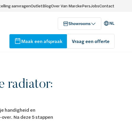
elling aanvragen
Outlet
Blog
Over Van Marcke
Pers
Jobs
Contact
NL
Showrooms
Maak een afspraak
Vraag een offerte
 radiator:
je handigheid en
-over. Na deze 5 stappen