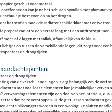
rpapier geschikt voor metaal.
e oneffenheden kan je na het schuren opvullen met plamuur voo
ur schuur je best even op na het drogen.
der het stof en maak de radiator schilderklaar met ontvetter. 
de propere radiator een eerste laag met een antiroestprimer.
f met 1 of 2 lagen metaallak, afhankelijk van de kleur.
 lichtjes op tussen de verschillende lagen, dit zorgt voor een
 Respecteer de droogtijden.
 aandachtspunten:
teer de droogtijden.
ting van de verschillende lagen is erg belangrijk om de verf 
adiatoren met veel losse elementen kan je makkelijker verven 
? Verwarmingselementen zijn een deel van het interieur, dus kan
f' zetten dan ze te verstoppen. Oude gietijzeren radiatoren ge
en echte blikvangers worden in een woning. Ze sluiten naadloo
r geverfd in poeder- of pastelkleuren als zacht mintgroen of l