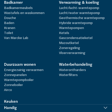
Badkamer
Verwarming & koeling
Badkamermeubels
Lucht/lucht-warmtepomp
Wastafels en waskommen
Lucht/water warmtepomp
Douche
Geothermische warmtepomp
Baden
Hybride warmtepomp
Kranen
Warmtepompen
Toilet
Ketels
Van Marcke Lab
Gascondensatieketel
Mazoutketel
Zoneregeling
Vloerverwarming
Duurzaam wonen
Waterbehandeling
Energiezuinig verwarmen
Waterontharders
Zonnepanelen
Waterfilters
Warmtepompboiler
Zonneboiler
Airco
Keuken
Handig