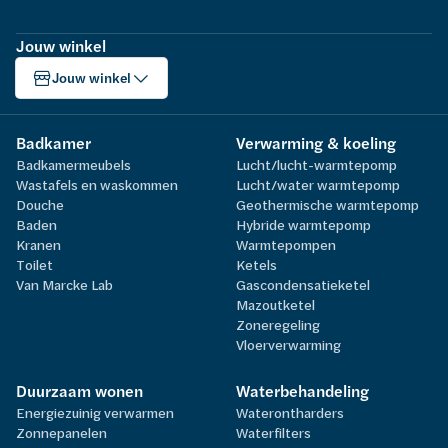
Jouw winkel
Jouw winkel
Badkamer
Verwarming & koeling
Badkamermeubels
Lucht/lucht-warmtepomp
Wastafels en waskommen
Lucht/water warmtepomp
Douche
Geothermische warmtepomp
Baden
Hybride warmtepomp
Kranen
Warmtepompen
Toilet
Ketels
Van Marcke Lab
Gascondensatieketel
Mazoutketel
Zoneregeling
Vloerverwarming
Duurzaam wonen
Waterbehandeling
Energiezuinig verwarmen
Waterontharders
Zonnepanelen
Waterfilters