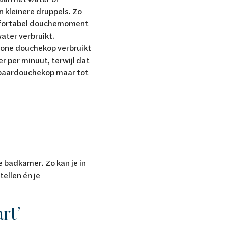
n kleinere druppels. Zo
omfortabel douchemoment
water verbruikt.
wone douchekop verbruikt
r per minuut, terwijl dat
spaardouchekop maar tot
e badkamer. Zo kan je in
tellen én je
rt’