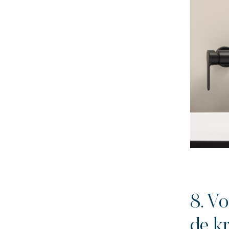
8. V
de k