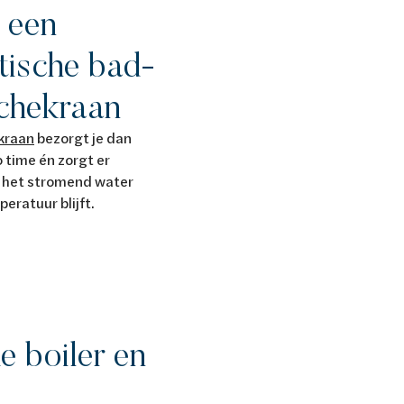
 een
tische bad-
chekraan
kraan
bezorgt je dan
 time én zorgt er
at het stromend water
peratuur blijft.
e boiler en