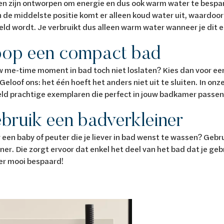
n zijn ontworpen om energie en dus ook warm water te bespar
n de middelste positie komt er alleen koud water uit, waardoor
ld wordt. Je verbruikt dus alleen warm water wanneer je dit e
oop een compact bad
w me-time moment in bad toch niet loslaten? Kies dan voor e
. Geloof ons: het één hoeft het anders niet uit te sluiten. In o
eld prachtige exemplaren die perfect in jouw badkamer passe
ebruik een badverkleiner
 een baby of peuter die je liever in bad wenst te wassen? Gebr
ner. Die zorgt ervoor dat enkel het deel van het bad dat je ge
er mooi bespaard!