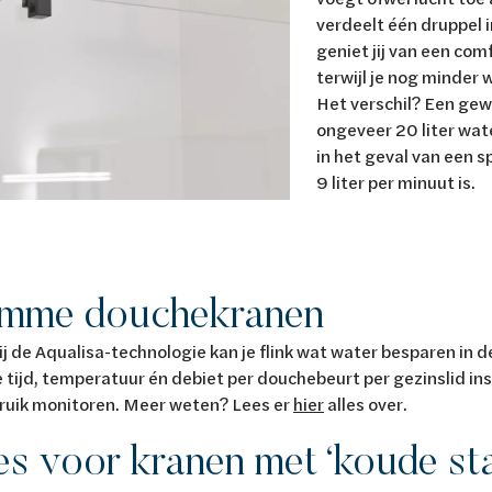
verdeelt één druppel i
geniet jij van een c
terwijl je nog minder 
Het verschil? Een ge
ongeveer 20 liter wate
in het geval van een 
9 liter per minuut is.
limme douchekranen
j de Aqualisa-technologie kan je flink wat water besparen in d
 tijd, temperatuur én debiet per douchebeurt per gezinslid ins
ruik monitoren. Meer weten? Lees er
hier
alles over.
ies voor kranen met ‘koude sta