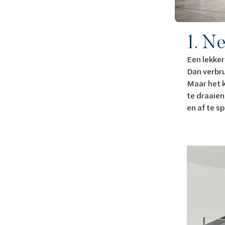
1. N
Een lekker
Dan verbrui
Maar het k
te draaien
en af te s