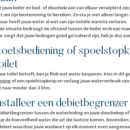
 jouw boiler en bad- of douchekraan van elkaar verwijderd zijn
t om zijn bestemming te bereiken. Zo sta je niet alleen langer
ar heeft jouw water al wat van zijn initiële warmte verloren.
ale situatie bedraagt de afstand tussen de boiler en kraan maxi
or zorgt dat jouw leidingen goed geïsoleerd zijn, heb je dus s
-toetsbediening of spoelstop
oilet
uw toilet betreft, kan je flink wat water besparen. Kies in dit 
ening
of een spoelstopknop en verlaag jouw waterverbruik van 6
t naar minder dan 3 liter.
Installeer een debietbegrenzer
ebietbegrenzer tussen de waterleiding en jouw douchekop of k
je de hoeveelheid water die uit die laatste komen. Bovendien 
debiet waardoor jouw wasbeurt op elk moment even aangenaam