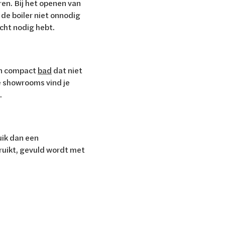
en. Bij het openen van
 de boiler niet onnodig
cht nodig hebt.
en compact
bad
dat niet
nze showrooms vind je
n.
uik dan een
bruikt, gevuld wordt met