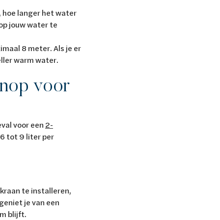
, hoe langer het water
 op jouw water te
maal 8 meter. Als je er
neller warm water.
knop voor
geval voor een
2-
 tot 9 liter per
raan te installeren,
geniet je van een
 blijft.