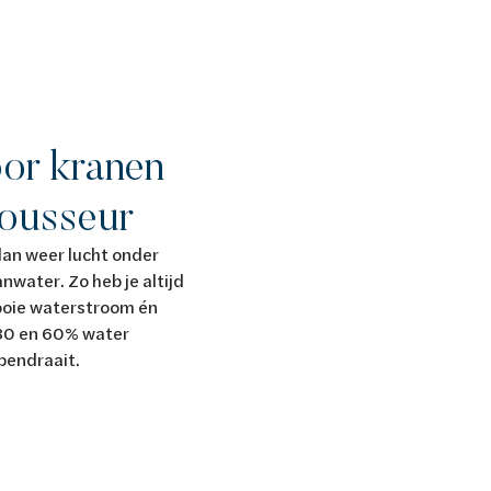
oor kranen
ousseur
an weer lucht onder
nwater. Zo heb je altijd
ooie waterstroom én
 30 en 60% water
opendraait.