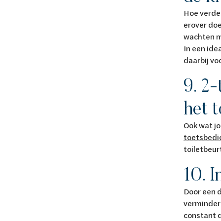
Hoe verder
erover doe
wachten ma
In een ide
daarbij vo
9. 2
het t
Ook wat jo
toetsbedi
toiletbeur
10. 
Door een d
verminder 
constant 