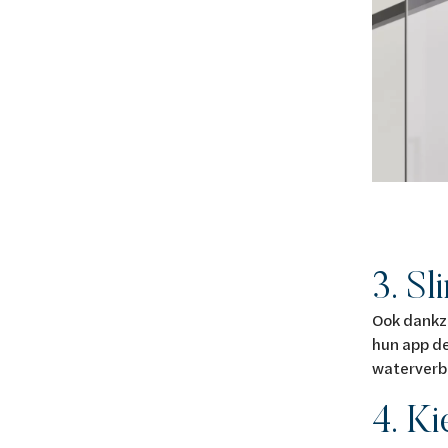
3. S
Ook dankzi
hun app de
waterverb
4. K