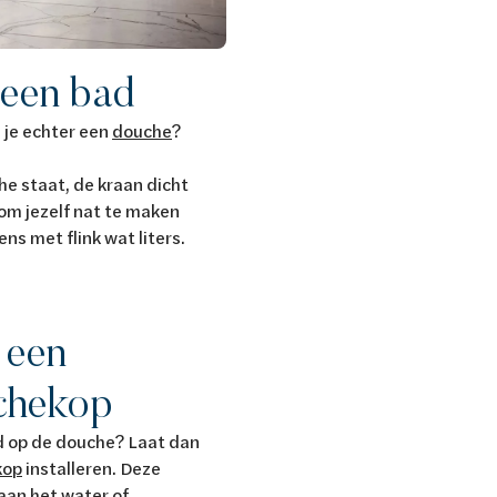
 een bad
 je echter een
douche
?
he staat, de kraan dicht
r om jezelf nat te maken
ens met flink wat liters.
 een
chekop
d op de douche? Laat dan
kop
installeren. Deze
aan het water of