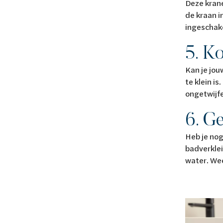
Deze krane
de kraan i
ingeschake
5. K
Kan je jou
te klein is
ongetwijf
6. G
Heb je nog
badverklei
water. We