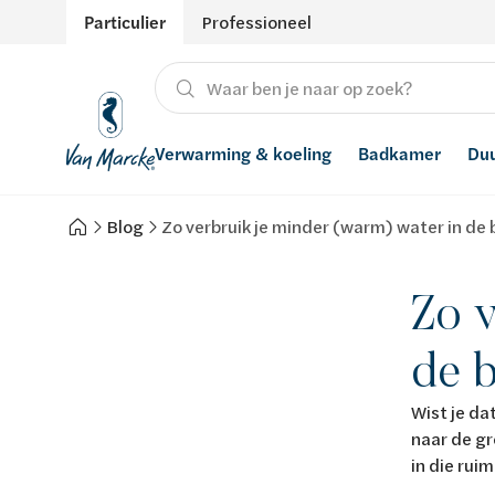
Particulier
Professioneel
Verwarming & koeling
Badkamer
Du
Blog
Zo verbruik je minder (warm) water in de
Verwarming
Producten
Hernieuwbare energie
Waterontharders
Koeling
Badkamers met richtprijs
Ventilatie
Waterfilters
Zo v
Advies
Regenwaterrecuperatie
de 
Inspiratie
Smart Home
Wist je da
naar de gr
Stijlen
in die rui