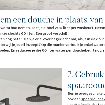
eem een douche in plaats van
 warm bad nemen, kost je al snel 200 liter per wasbeurt. Neem
k je slechts 60 liter. Een groot verschil!
an nog beter. Heb je er al over nagedacht om, als je in de douc
 terwijl je jezelf inzeept? Op die manier verbruik je enkel wate
poelen. En reduceer je die 60 liter water per douchebeurt nog e
2. Gebruik
spaardou
Ben je overgeschakel
ook een
spaardouche
voegt ofwel lucht toe 