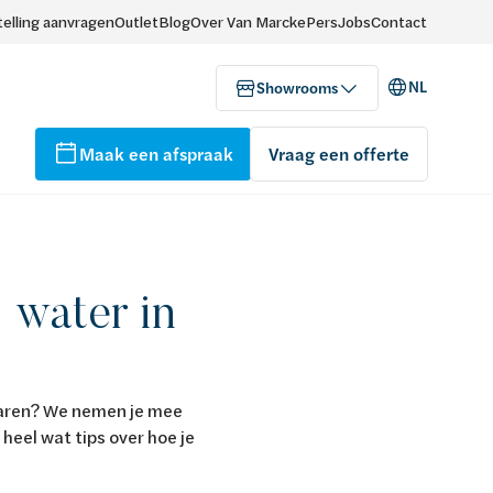
elling aanvragen
Outlet
Blog
Over Van Marcke
Pers
Jobs
Contact
NL
Showrooms
Maak een afspraak
Vraag een offerte
 water in
sparen? We nemen je mee
heel wat tips over hoe je