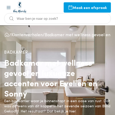
Maak een afspraak
Waar ben je naar op zoek?
Klantenverhalen
Badkamer met wellness gevoel en lu
BADKAMER
Badkamer met wellness
gevoel en luxueuze
accenten voor Evelien en
Sonny
Een badkamer waar je binnenstapt in een oase van rust. Dat
was de wens van dit koppel in het zevende seizoen van Blind
Gekocht. Het resultaat? Dat bekijk je hier.