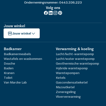
Ondernemingsnummer: 0443.336.223
Volg ons
Jouw winkel
Jouw winkel
Badkamer
Verwarming & koeling
Badkamermeubels
Lucht/lucht-warmtepomp
Wastafels en waskommen
Lucht/water warmtepomp
Douche
Geothermische warmtepomp
Baden
Hybride warmtepomp
Kranen
Warmtepompen
Toilet
Ketels
Van Marcke Lab
Gascondensatieketel
Mazoutketel
Zoneregeling
Vloerverwarming