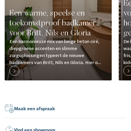
Ee
Een warme, speelse en
vo
toekomstproof badkamer
ho
voor Britt, Nils en Gloria
ge
Een harmonieuze mix van beige beton ciré,
De 
diepgroene accenten en slimme
waa
zorgoplossingen typeert de nieuwe
fri
badkamers van Britt, Nils en Gloria. Hier o...
kid
Maak een afspraak
Vind een showroom