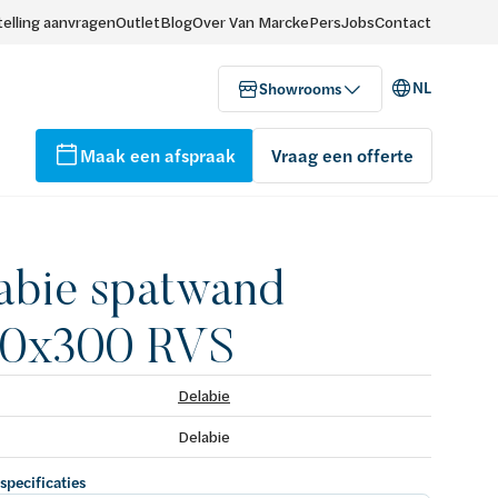
elling aanvragen
Outlet
Blog
Over Van Marcke
Pers
Jobs
Contact
NL
Showrooms
Maak een afspraak
Vraag een offerte
abie spatwand
00x300 RVS
Delabie
Delabie
 specificaties