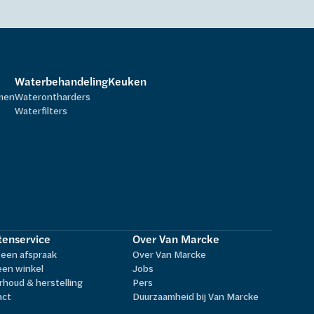
Waterbehandeling
Keuken
rmen
Waterontharders
Waterfilters
tenservice
Over Van Marcke
een afspraak
Over Van Marcke
een winkel
Jobs
houd & herstelling
Pers
act
Duurzaamheid bij Van Marcke