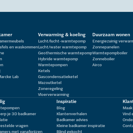
kamer
Verwarming & koeling
Duurzaam wonen
amermeubels
Lucht/lucht-warmtepomp
Energiezuinig verwa
afels en waskommen
Lucht/water warmtepomp
Zonnepanelen
he
Geothermische warmtepomp
Warmtepompboiler
n
Hybride warmtepomp
Zonneboiler
en
Warmtepompen
Airco
t
Ketels
Marcke Lab
Gascondensatieketel
Mazoutketel
Zoneregeling
Vloerverwarming
ig
Inspiratie
Klan
tepompen
Blog
Maak 
erp je 3D badkamer
Klantenverhalen
Vind 
latie
Badkamer advies
Onder
estelde vragen
Kleine badkamer inspiratie
Cont
amers met vanafprijzen
Blind gekocht