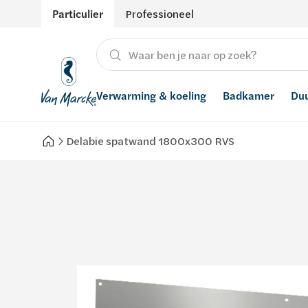
Particulier
Professioneel
Verwarming & koeling
Badkamer
Du
Delabie spatwand 1800x300 RVS
Verwarming
Producten
Hernieuwbare energie
Waterontharders
Koeling
Badkamers met richtprijs
Ventilatie
Waterfilters
Advies
Regenwaterrecuperatie
Inspiratie
Smart Home
Stijlen