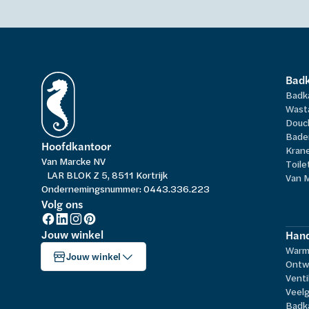
Bad
Badk
Wast
Douc
Bade
Hoofdkantoor
Kran
Van Marcke NV
Toile
LAR BLOK Z 5, 8511 Kortrijk
Van 
Ondernemingsnummer: 0443.336.223
Volg ons
Jouw winkel
Hand
Warm
Jouw winkel
Ontw
Venti
Veelg
Badk