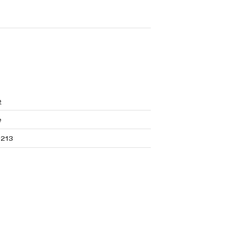
e
e
213