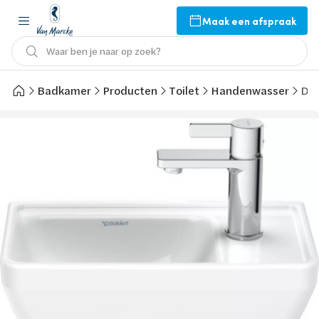
Maak een afspraak
Waar ben je naar op zoek?
Badkamer
Producten
Toilet
Handenwasser
Dur