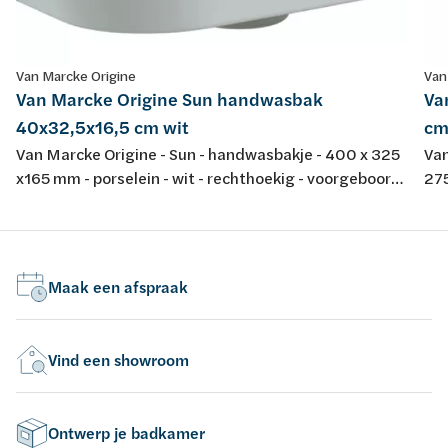
Van Marcke Origine
Van
Van Marcke Origine Sun handwasbak
Va
40x32,5x16,5 cm wit
cm
Van Marcke Origine - Sun - handwasbakje - 400 x 325
Van
x165 mm - porselein - wit - rechthoekig - voorgeboord
275
centraal kraangat - met overloop
D4
met
Maak een afspraak
Vind een showroom
Ontwerp je badkamer