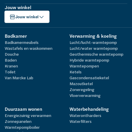
Jouw winkel
Jouw winkel
Badkamer
Verwarming & koeling
Badkamermeubels
Lucht/lucht-warmtepomp
Wastafels en waskommen
Lucht/water warmtepomp
Douche
Geothermische warmtepomp
Baden
Hybride warmtepomp
Kranen
Warmtepompen
Toilet
Ketels
Van Marcke Lab
Gascondensatieketel
Mazoutketel
Zoneregeling
Vloerverwarming
Duurzaam wonen
Waterbehandeling
Energiezuinig verwarmen
Waterontharders
Zonnepanelen
Waterfilters
Warmtepompboiler