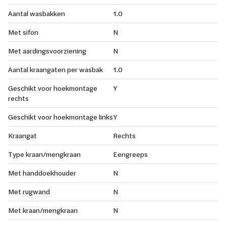
Aantal wasbakken
1.0
Met sifon
N
Met aardingsvoorziening
N
Aantal kraangaten per wasbak
1.0
Geschikt voor hoekmontage
Y
rechts
Geschikt voor hoekmontage links
Y
Kraangat
Rechts
Type kraan/mengkraan
Eengreeps
Met handdoekhouder
N
Met rugwand
N
Met kraan/mengkraan
N