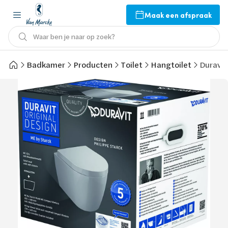
Maak een afspraak
Waar ben je naar op zoek?
Badkamer
Producten
Toilet
Hangtoilet
Duravit