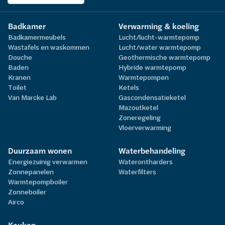
Badkamer
Verwarming & koeling
Badkamermeubels
Lucht/lucht-warmtepomp
Wastafels en waskommen
Lucht/water warmtepomp
Douche
Geothermische warmtepomp
Baden
Hybride warmtepomp
Kranen
Warmtepompen
Toilet
Ketels
Van Marcke Lab
Gascondensatieketel
Mazoutketel
Zoneregeling
Vloerverwarming
Duurzaam wonen
Waterbehandeling
Energiezuinig verwarmen
Waterontharders
Zonnepanelen
Waterfilters
Warmtepompboiler
Zonneboiler
Airco