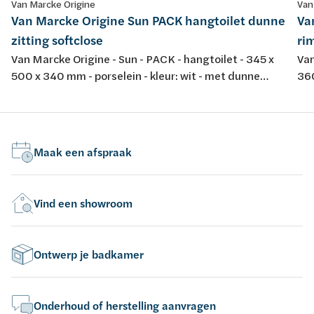
Van Marcke Origine
Van
Van Marcke Origine Sun PACK hangtoilet dunne
Va
zitting softclose
rim
Van Marcke Origine - Sun - PACK - hangtoilet - 345 x
Van
500 x 340 mm - porselein - kleur: wit - met dunne
360
softclose en take-off toiletzitting
spo
dur
Maak een afspraak
Vind een showroom
Ontwerp je badkamer
Onderhoud of herstelling aanvragen