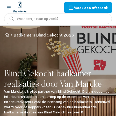
Maak een afspraak
Waar ben je naar op zoek?
Badkamers Blind Gekocht 2026
Blind Gekocht badkamer
realisaties door Van Marcke
Van Marcke is trotse partner van Blind Gekocht. Dit jaar deden de
interieurarchitecten een beroep op de expertise van onze
interieuradviseurs voor de inrichting van de badkamers. Benieuwd
wat zij voor de koppels kozen? Ontdek hier binnenkort de
badkamerrealisaties van Blind Gekocht seizoen 8.