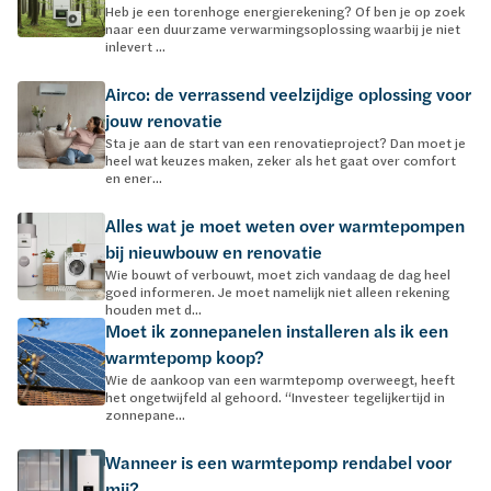
Heb je een torenhoge energierekening? Of ben je op zoek
naar een duurzame verwarmingsoplossing waarbij je niet
inlevert ...
Airco: de verrassend veelzijdige oplossing voor
jouw renovatie
Sta je aan de start van een renovatieproject? Dan moet je
heel wat keuzes maken, zeker als het gaat over comfort
en ener...
Alles wat je moet weten over warmtepompen
bij nieuwbouw en renovatie
Wie bouwt of verbouwt, moet zich vandaag de dag heel
goed informeren. Je moet namelijk niet alleen rekening
houden met d...
Moet ik zonnepanelen installeren als ik een
warmtepomp koop?
Wie de aankoop van een warmtepomp overweegt, heeft
het ongetwijfeld al gehoord. “Investeer tegelijkertijd in
zonnepane...
Wanneer is een warmtepomp rendabel voor
mij?