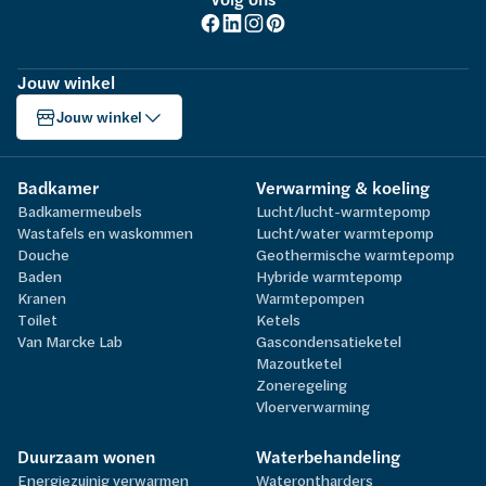
Jouw winkel
Jouw winkel
Badkamer
Verwarming & koeling
Badkamermeubels
Lucht/lucht-warmtepomp
Wastafels en waskommen
Lucht/water warmtepomp
Douche
Geothermische warmtepomp
Baden
Hybride warmtepomp
Kranen
Warmtepompen
Toilet
Ketels
Van Marcke Lab
Gascondensatieketel
Mazoutketel
Zoneregeling
Vloerverwarming
Duurzaam wonen
Waterbehandeling
Energiezuinig verwarmen
Waterontharders