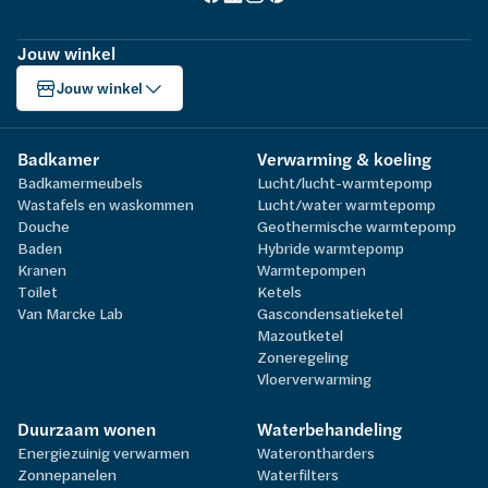
Jouw winkel
Jouw winkel
Badkamer
Verwarming & koeling
Badkamermeubels
Lucht/lucht-warmtepomp
Wastafels en waskommen
Lucht/water warmtepomp
Douche
Geothermische warmtepomp
Baden
Hybride warmtepomp
Kranen
Warmtepompen
Toilet
Ketels
Van Marcke Lab
Gascondensatieketel
Mazoutketel
Zoneregeling
Vloerverwarming
Duurzaam wonen
Waterbehandeling
Energiezuinig verwarmen
Waterontharders
Zonnepanelen
Waterfilters