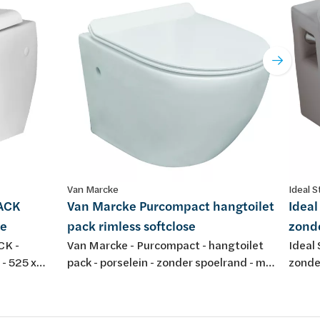
Van Marcke
Ideal 
PACK
Van Marcke Purcompact hangtoilet
Ideal
se
pack rimless softclose
zonde
CK -
Van Marcke - Purcompact - hangtoilet
Ideal 
 - 525 x
pack - porselein - zonder spoelrand - met
zonder
t - met
dunne softclose en take off zitting in
duroplast - kleur: wit -
500x360x370mm