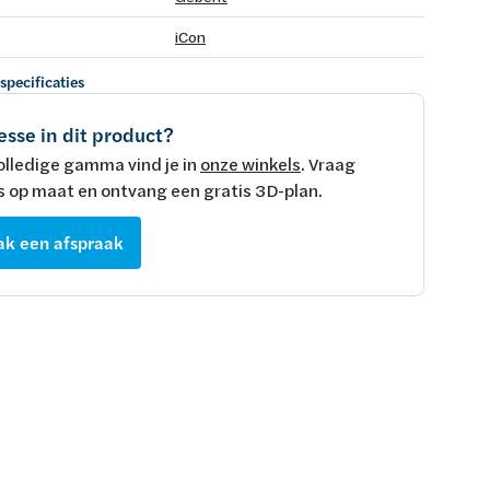
iCon
 specificaties
esse in dit product?
olledige gamma vind je in
onze winkels
. Vraag
s op maat en ontvang een gratis 3D-plan.
k een afspraak