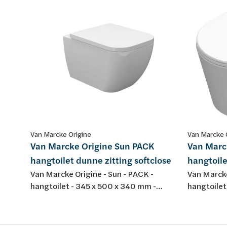
Van Marcke Origine
Van Marcke 
Van Marcke Origine Sun PACK
Van Marc
hangtoilet dunne zitting softclose
hangtoile
Van Marcke Origine - Sun - PACK -
Van Marcke
hangtoilet - 345 x 500 x 340 mm -
hangtoilet
porselein - kleur: wit - met dunne
wit - porse
softclose en take-off toiletzitting
dunne softc
duroplast