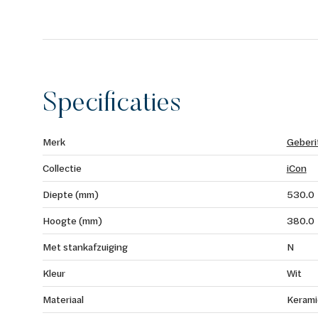
Specificaties
Merk
Geberi
Collectie
iCon
Diepte (mm)
530.0
Hoogte (mm)
380.0
Met stankafzuiging
N
Kleur
Wit
Materiaal
Kerami