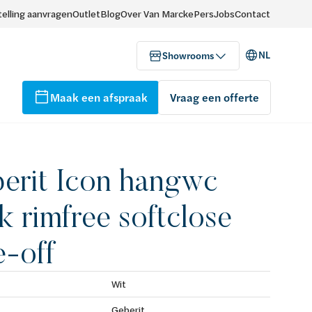
elling aanvragen
Outlet
Blog
Over Van Marcke
Pers
Jobs
Contact
NL
Showrooms
Maak een afspraak
Vraag een offerte
erit Icon hangwc
k rimfree softclose
e-off
Wit
Geberit