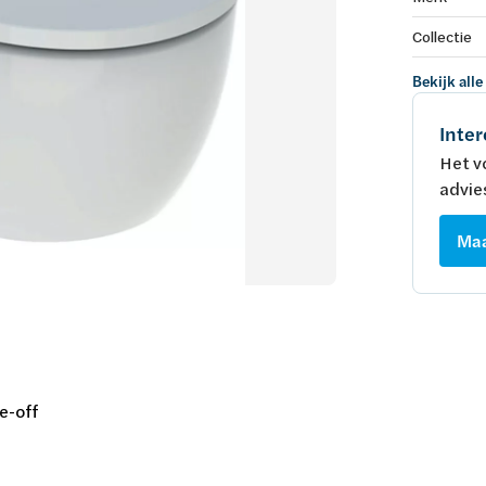
Collectie
Bekijk alle
Inter
Het v
advie
Maa
ke-off