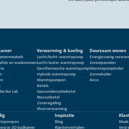
kamer
Verwarming & koeling
Duurzaam wonen
amermeubels
Lucht/lucht-warmtepomp
Energiezuinig verwa
afels en waskommen
Lucht/water warmtepomp
Zonnepanelen
he
Geothermische warmtepomp
Warmtepompboiler
n
Hybride warmtepomp
Zonneboiler
en
Warmtepompen
Airco
t
Ketels
Marcke Lab
Gascondensatieketel
Mazoutketel
Zoneregeling
Vloerverwarming
ig
Inspiratie
Klan
tepompen
Blog
Maak 
erp je 3D badkamer
Klantenverhalen
Vind 