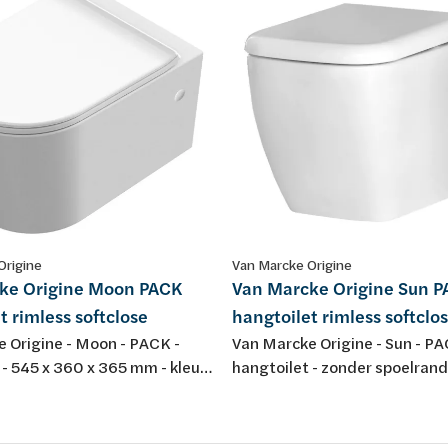
Origine
Van Marcke Origine
ke Origine Moon PACK
Van Marcke Origine Sun 
t rimless softclose
hangtoilet rimless softclo
 Origine - Moon - PACK -
Van Marcke Origine - Sun - PA
 - 545 x 360 x 365 mm - kleur:
hangtoilet - zonder spoelrand
lein - zonder spoelrand - met
340 x 345 mm - porselein - wi
lose en take-off zitting in
softclose toiletzitting