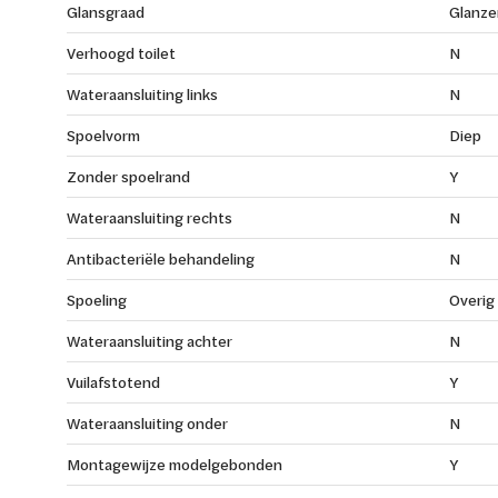
Glansgraad
Glanze
Verhoogd toilet
N
Wateraansluiting links
N
Spoelvorm
Diep
Zonder spoelrand
Y
Wateraansluiting rechts
N
Antibacteriële behandeling
N
Spoeling
Overig
Wateraansluiting achter
N
Vuilafstotend
Y
Wateraansluiting onder
N
Montagewijze modelgebonden
Y