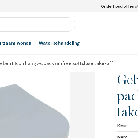
Onderhoud of herst
urzaam wonen
Waterbehandeling
eberit Icon hangwc pack rimfree softclose take-off
Geb
pac
tak
Kleur
Merk