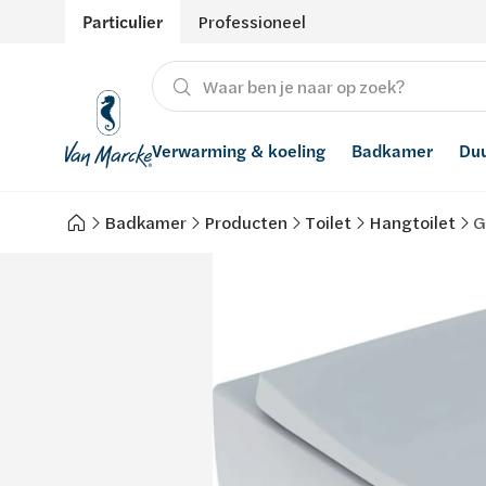
Particulier
Professioneel
Verwarming & koeling
Badkamer
Du
Badkamer
Producten
Toilet
Hangtoilet
G
Verwarming
Producten
Hernieuwbare energie
Waterontharders
Koeling
Badkamers met richtprijs
Ventilatie
Waterfilters
Advies
Regenwaterrecuperatie
Inspiratie
Smart Home
Stijlen