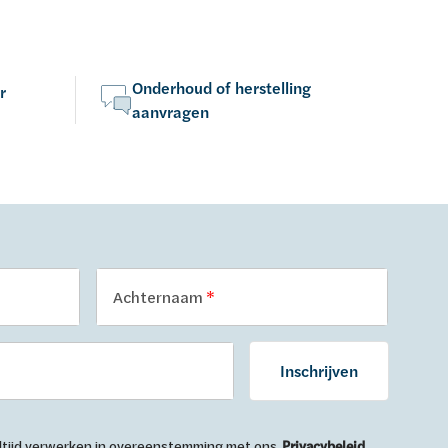
Onderhoud of herstelling
r
aanvragen
Achternaam
Inschrijven
 altijd verwerken in overeenstemming met ons
Privacybeleid
.