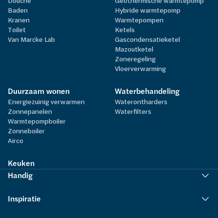
Douche
Geothermische warmtepomp
Baden
Hybride warmtepomp
Kranen
Warmtepompen
Toilet
Ketels
Van Marcke Lab
Gascondensatieketel
Mazoutketel
Zoneregeling
Vloerverwarming
Duurzaam wonen
Waterbehandeling
Energiezuinig verwarmen
Waterontharders
Zonnepanelen
Waterfilters
Warmtepompboiler
Zonneboiler
Airco
Keuken
Handig
Inspiratie