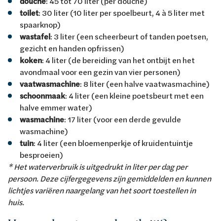
douche
: 45 tot 70 liter (per douche)
toilet
: 30 liter (10 liter per spoelbeurt, 4 à 5 liter met
spaarknop)
wastafel
: 3 liter (een scheerbeurt of tanden poetsen,
gezicht en handen opfrissen)
koken
: 4 liter (de bereiding van het ontbijt en het
avondmaal voor een gezin van vier personen)
vaatwasmachine
: 8 liter (een halve vaatwasmachine)
schoonmaak
: 4 liter (een kleine poetsbeurt met een
halve emmer water)
wasmachine
: 17 liter (voor een derde gevulde
wasmachine)
tuin
: 4 liter (een bloemenperkje of kruidentuintje
besproeien)
* Het waterverbruik is uitgedrukt in liter per dag per
persoon. Deze cijfergegevens zijn gemiddelden en kunnen
lichtjes variëren naargelang van het soort toestellen in
huis.