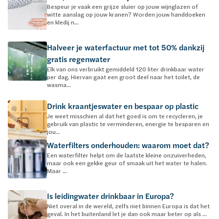
Bespeur je vaak een grijze sluier op jouw wijnglazen of
witte aanslag op jouw kranen? Worden jouw handdoeken
en kledij n...
Halveer je waterfactuur met tot 50% dankzij
gratis regenwater
Elk van ons verbruikt gemiddeld 120 liter drinkbaar water
per dag. Hiervan gaat een groot deel naar het toilet, de
wasma...
Drink kraantjeswater en bespaar op plastic
Je weet misschien al dat het goed is om te recycleren, je
gebruik van plastic te verminderen, energie te besparen en
jou...
Waterfilters onderhouden: waarom moet dat?
Een waterfilter helpt om de laatste kleine onzuiverheden,
maar ook een gekke geur of smaak uit het water te halen.
Maar ...
Is leidingwater drinkbaar in Europa?
Niet overal in de wereld, zelfs niet binnen Europa is dat het
geval. In het buitenland let je dan ook maar beter op als ...