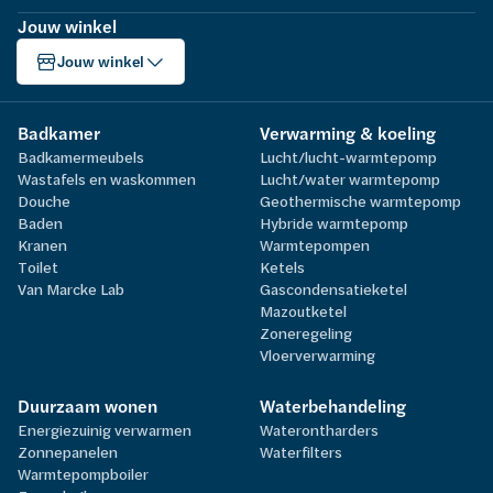
Jouw winkel
Jouw winkel
Badkamer
Verwarming & koeling
Badkamermeubels
Lucht/lucht-warmtepomp
Wastafels en waskommen
Lucht/water warmtepomp
Douche
Geothermische warmtepomp
Baden
Hybride warmtepomp
Kranen
Warmtepompen
Toilet
Ketels
Van Marcke Lab
Gascondensatieketel
Mazoutketel
Zoneregeling
Vloerverwarming
Duurzaam wonen
Waterbehandeling
Energiezuinig verwarmen
Waterontharders
Zonnepanelen
Waterfilters
Warmtepompboiler