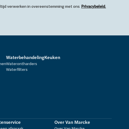
 altijd verwerken in overeenstemming met ons
Privacybeleid
.
Waterbehandeling
Keuken
rmen
Waterontharders
Waterfilters
tenservice
Over Van Marcke
een afspraak
Over Van Marcke