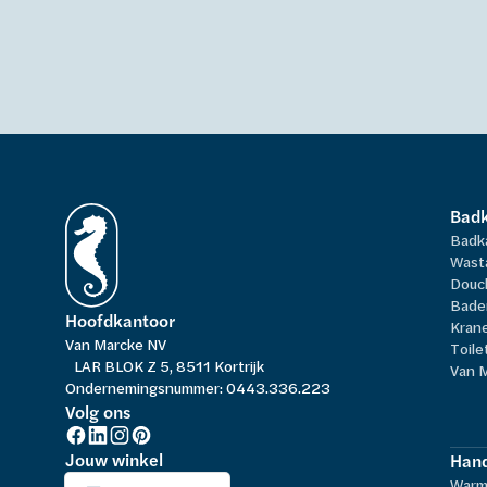
Bad
Badk
Wast
Douc
Bade
Hoofdkantoor
Kran
Van Marcke NV
Toile
LAR BLOK Z 5, 8511 Kortrijk
Van 
Ondernemingsnummer: 0443.336.223
Volg ons
Jouw winkel
Hand
Warm