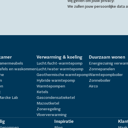
Wij geven om jouw privacy!
We zullen jouw persoonlijke data
kamer
Verwarming & koeling
Duurzaam wonen
amermeubels
Lucht/lucht-warmtepomp
Energiezuinig verwa
afels en waskommen
Lucht/water warmtepomp
Zonnepanelen
he
Geothermische warmtepomp
Warmtepompboiler
n
Hybride warmtepomp
Zonneboiler
en
Warmtepompen
Airco
t
Ketels
Marcke Lab
Gascondensatieketel
Mazoutketel
Zoneregeling
Vloerverwarming
ig
Inspiratie
Klan
tepompen
Blog
Maak 