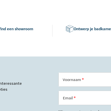
Vind een showroom
Ontwerp je badkame
Voornaam
 interessante
oties
Email