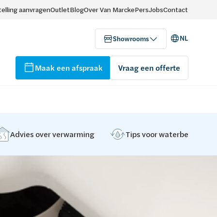
elling aanvragen
Outlet
Blog
Over Van Marcke
Pers
Jobs
Contact
NL
Showrooms
Maak een afspraak
Vraag een offerte
Advies over verwarming
Tips voor waterbehandeli