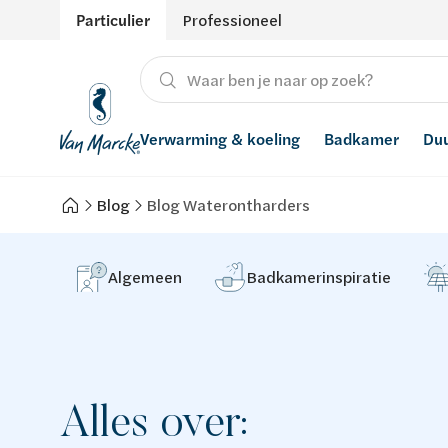
Particulier
Professioneel
Verwarming & koeling
Badkamer
Du
Blog
Blog Waterontharders
Verwarming
Producten
Hernieuwbare energie
Waterontharders
Koeling
Badkamers met richtprijs
Ventilatie
Waterfilters
Algemeen
Badkamerinspiratie
Advies
Regenwaterrecuperatie
Inspiratie
Smart Home
Alles over:
Stijlen