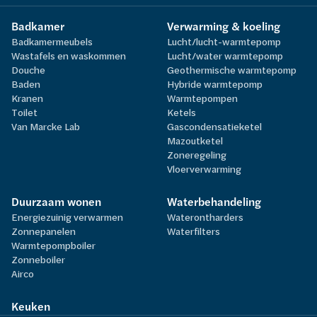
Badkamer
Verwarming & koeling
Badkamermeubels
Lucht/lucht-warmtepomp
Wastafels en waskommen
Lucht/water warmtepomp
Douche
Geothermische warmtepomp
Baden
Hybride warmtepomp
Kranen
Warmtepompen
Toilet
Ketels
Van Marcke Lab
Gascondensatieketel
Mazoutketel
Zoneregeling
Vloerverwarming
Duurzaam wonen
Waterbehandeling
Energiezuinig verwarmen
Waterontharders
Zonnepanelen
Waterfilters
Warmtepompboiler
Zonneboiler
Airco
Keuken