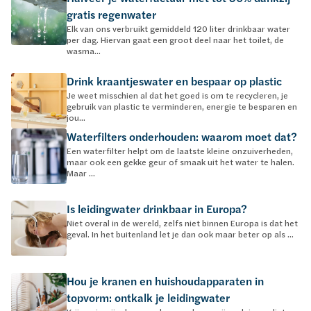
gratis regenwater
Elk van ons verbruikt gemiddeld 120 liter drinkbaar water
per dag. Hiervan gaat een groot deel naar het toilet, de
wasma...
Drink kraantjeswater en bespaar op plastic
Je weet misschien al dat het goed is om te recycleren, je
gebruik van plastic te verminderen, energie te besparen en
jou...
Waterfilters onderhouden: waarom moet dat?
Een waterfilter helpt om de laatste kleine onzuiverheden,
maar ook een gekke geur of smaak uit het water te halen.
Maar ...
Is leidingwater drinkbaar in Europa?
Niet overal in de wereld, zelfs niet binnen Europa is dat het
geval. In het buitenland let je dan ook maar beter op als ...
Hou je kranen en huishoudapparaten in
topvorm: ontkalk je leidingwater