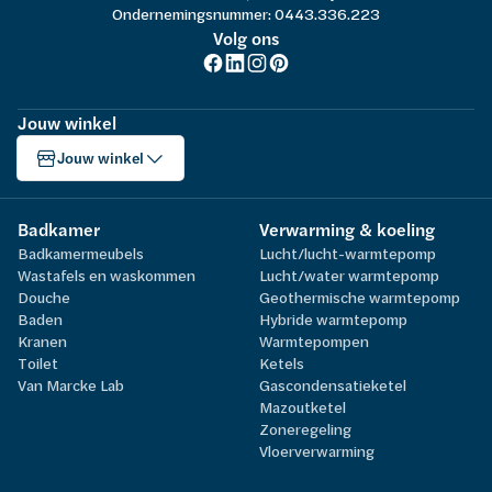
Ondernemingsnummer: 0443.336.223
Volg ons
Jouw winkel
Jouw winkel
Badkamer
Verwarming & koeling
Badkamermeubels
Lucht/lucht-warmtepomp
Wastafels en waskommen
Lucht/water warmtepomp
Douche
Geothermische warmtepomp
Baden
Hybride warmtepomp
Kranen
Warmtepompen
Toilet
Ketels
Van Marcke Lab
Gascondensatieketel
Mazoutketel
Zoneregeling
Vloerverwarming